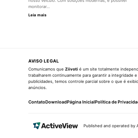
nosso veículo. Com soluções modernas, é possível
monitorar…
Leia mais
AVISO LEGAL
Comunicamos que
Ziivoti
é um site totalmente independ
trabalharem continuamente para garantir a integridade 
publicidades, temos controle parcial sobre o que é exib
anúncios.
Contato
Download
Página Inicial
Política de Privacid
Published and operated by A