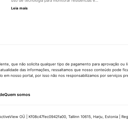
uso de tecnologia para monitorar residências e…
Leia mais
ente, que não solicita qualquer tipo de pagamento para aprovação ou l
e atualidade das informações, ressaltamos que nosso conteúdo pode fi
ido em nosso portal, por isso não nos responsabilizamos por serviços pr
ade
Quem somos
ctiveView OÜ | Kf08c47fec0942fa00, Tallinn 10615, Harju, Estonia | R