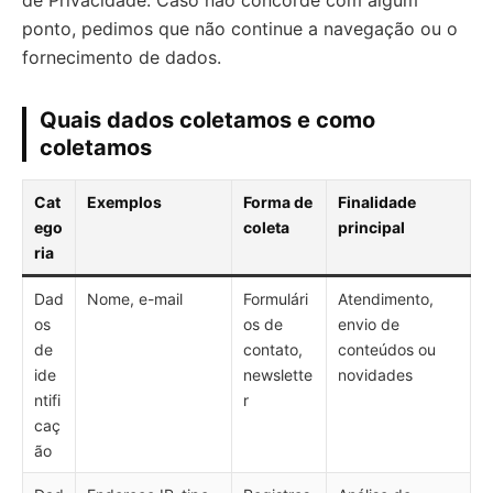
de Privacidade. Caso não concorde com algum
ponto, pedimos que não continue a navegação ou o
fornecimento de dados.
Quais dados coletamos e como
coletamos
Cat
Exemplos
Forma de
Finalidade
ego
coleta
principal
ria
Dad
Nome, e-mail
Formulári
Atendimento,
os
os de
envio de
de
contato,
conteúdos ou
ide
newslette
novidades
ntifi
r
caç
ão