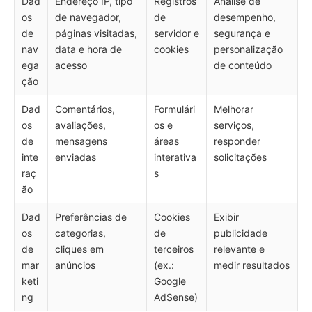
Dad
Endereço IP, tipo
Registros
Análise de
os
de navegador,
de
desempenho,
de
páginas visitadas,
servidor e
segurança e
nav
data e hora de
cookies
personalização
ega
acesso
de conteúdo
ção
Dad
Comentários,
Formulári
Melhorar
os
avaliações,
os e
serviços,
de
mensagens
áreas
responder
inte
enviadas
interativa
solicitações
raç
s
ão
Dad
Preferências de
Cookies
Exibir
os
categorias,
de
publicidade
de
cliques em
terceiros
relevante e
mar
anúncios
(ex.:
medir resultados
keti
Google
ng
AdSense)