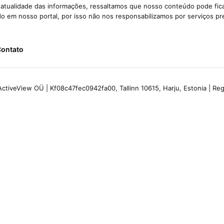
e atualidade das informações, ressaltamos que nosso conteúdo pode fi
ido em nosso portal, por isso não nos responsabilizamos por serviços pr
ontato
ctiveView OÜ | Kf08c47fec0942fa00, Tallinn 10615, Harju, Estonia | R