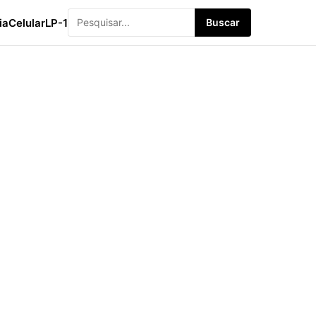
ia
Celular
LP-1
Buscar