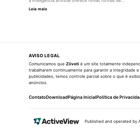
a inteligência artificial oferece novas formas de…
Leia mais
AVISO LEGAL
Comunicamos que
Ziivoti
é um site totalmente independ
trabalharem continuamente para garantir a integridade 
publicidades, temos controle parcial sobre o que é exib
anúncios.
Contato
Download
Página Inicial
Política de Privacid
Published and operated by A