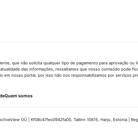
ente, que não solicita qualquer tipo de pagamento para aprovação ou l
e atualidade das informações, ressaltamos que nosso conteúdo pode fi
ido em nosso portal, por isso não nos responsabilizamos por serviços pr
ade
Quem somos
ctiveView OÜ | Kf08c47fec0942fa00, Tallinn 10615, Harju, Estonia | R