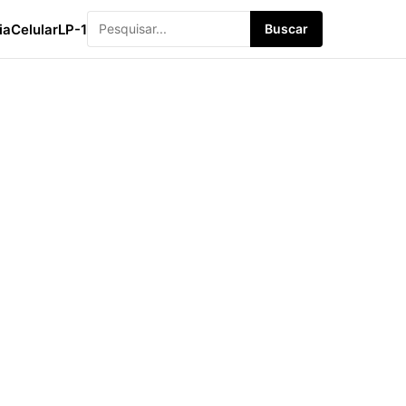
ia
Celular
LP-1
Buscar