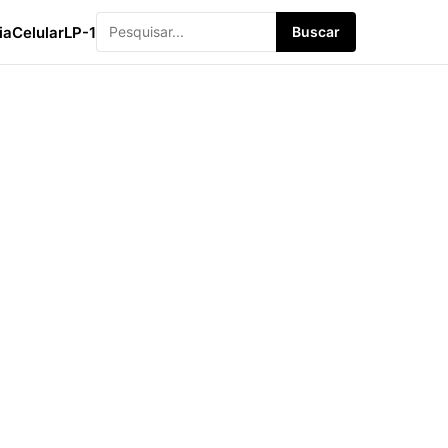
ia
Celular
LP-1
Buscar