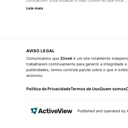
constantes? Essa situação é mais comum do que você…
Leia mais
AVISO LEGAL
Comunicamos que
Ziivoti
é um site totalmente independ
trabalharem continuamente para garantir a integridade 
publicidades, temos controle parcial sobre o que é exib
anúncios.
Política de Privacidade
Termos de Uso
Quem somos
C
Published and operated by A