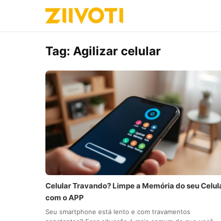
Tag:
Agilizar celular
Celular Travando? Limpe a Memória do seu Celul
com o APP
Seu smartphone está lento e com travamentos