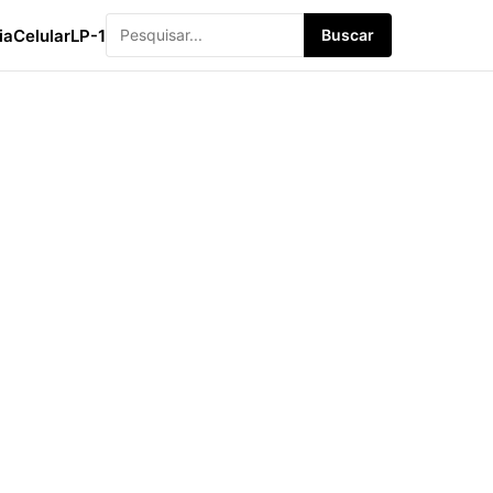
ia
Celular
LP-1
Buscar