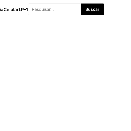
ia
Celular
LP-1
Buscar