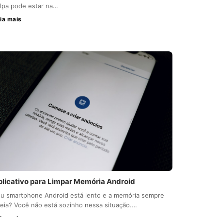
lpa pode estar na…
ia mais
plicativo para Limpar Memória Android
u smartphone Android está lento e a memória sempre
eia? Você não está sozinho nessa situação.…