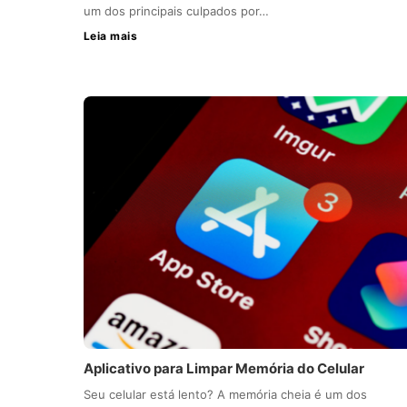
um dos principais culpados por…
Leia mais
Aplicativo para Limpar Memória do Celular
Seu celular está lento? A memória cheia é um dos