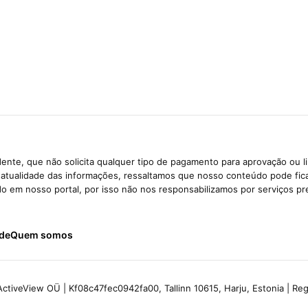
ente, que não solicita qualquer tipo de pagamento para aprovação ou l
e atualidade das informações, ressaltamos que nosso conteúdo pode fi
ido em nosso portal, por isso não nos responsabilizamos por serviços pr
ade
Quem somos
ctiveView OÜ | Kf08c47fec0942fa00, Tallinn 10615, Harju, Estonia | R