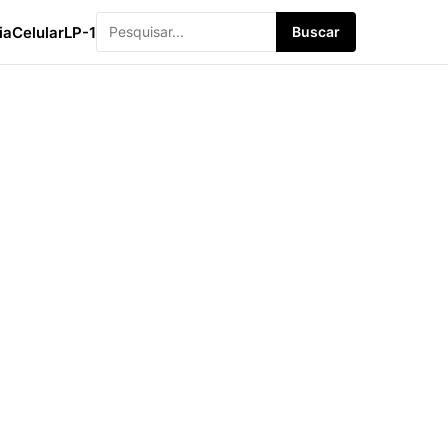
ia
Celular
LP-1
Buscar