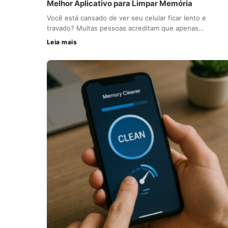
Melhor Aplicativo para Limpar Memória
Você está cansado de ver seu celular ficar lento e
travado? Muitas pessoas acreditam que apenas…
Leia mais