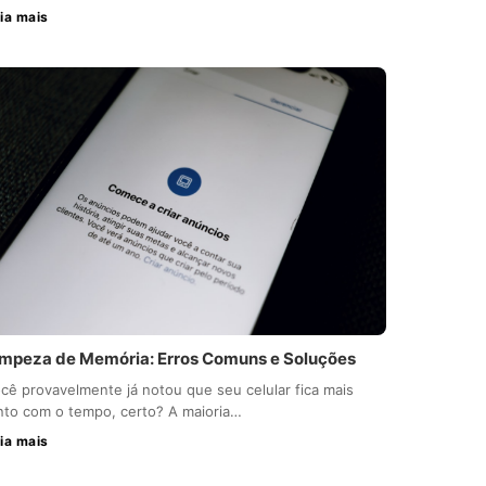
ia mais
impeza de Memória: Erros Comuns e Soluções
cê provavelmente já notou que seu celular fica mais
nto com o tempo, certo? A maioria…
ia mais