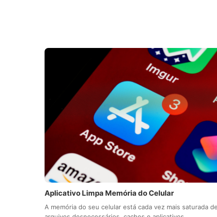
Aplicativo Limpa Memória do Celular
A memória do seu celular está cada vez mais saturada d
arquivos desnecessários, caches e aplicativos…