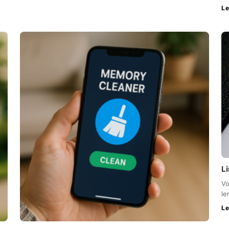
Le
L
Vo
le
Le