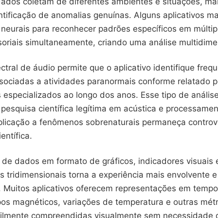
ados coletam de diferentes ambientes e situações, mai
ntificação de anomalias genuínas. Alguns aplicativos m
s neurais para reconhecer padrões específicos em múlti
oriais simultaneamente, criando uma análise multidime
ctral de áudio permite que o aplicativo identifique freq
ssociadas a atividades paranormais conforme relatado p
s especializados ao longo dos anos. Esse tipo de anális
 pesquisa científica legítima em acústica e processamen
licação a fenômenos sobrenaturais permaneça controv
ntífica.
 de dados em formato de gráficos, indicadores visuais 
 tridimensionais torna a experiência mais envolvente e 
al. Muitos aplicativos oferecem representações em tempo
os magnéticos, variações de temperatura e outras métr
ilmente compreendidas visualmente sem necessidade 