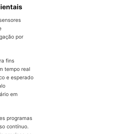
ientais
sensores
e
egação por
a fins
em tempo real
ico e esperado
alo
uário em
sses programas
o contínuo.