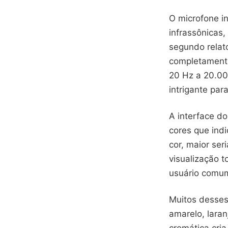
O microfone in
infrassônicas
segundo relat
completamente
20 Hz a 20.00
intrigante pa
A interface do
cores que ind
cor, maior se
visualização t
usuário comum
Muitos desses
amarelo, lara
cromática cri