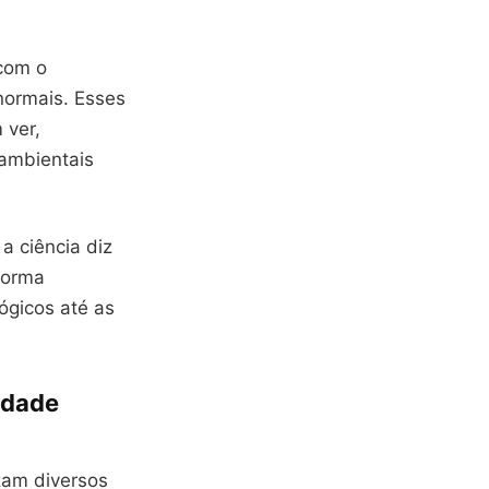
 com o
normais. Esses
 ver,
 ambientais
a ciência diz
 forma
ógicos até as
idade
izam diversos