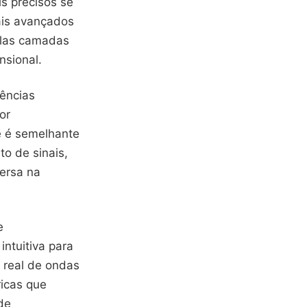
s precisos se
ais avançados
plas camadas
nsional.
uências
or
e é semelhante
to de sinais,
ersa na
e
intuitiva para
 real de ondas
icas que
de