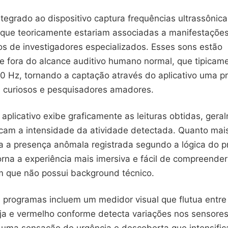
tegrado ao dispositivo captura frequências ultrassônica
, que teoricamente estariam associadas a manifestaçõe
os de investigadores especializados. Esses sons estão
 fora do alcance auditivo humano normal, que tipicame
0 Hz, tornando a captação através do aplicativo uma p
ra curiosos e pesquisadores amadores.
 aplicativo exibe graficamente as leituras obtidas, ger
icam a intensidade da atividade detectada. Quanto mais
ria a presença anômala registrada segundo a lógica do 
orna a experiência mais imersiva e fácil de compreender
 que não possui background técnico.
 programas incluem um medidor visual que flutua entre
nja e vermelho conforme detecta variações nos sensores
a uma sensação de urgência e descoberta que intensific