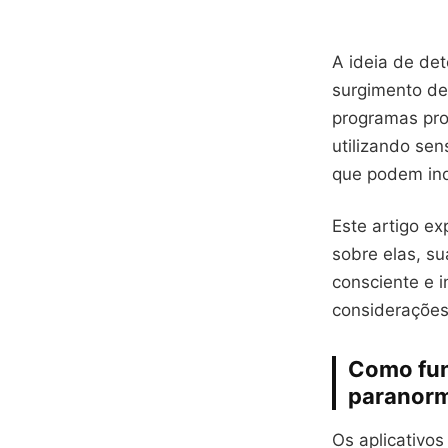
A ideia de de
surgimento de 
programas pro
utilizando se
que podem ind
Este artigo ex
sobre elas, su
consciente e 
considerações 
Como fun
paranorm
Os aplicativos