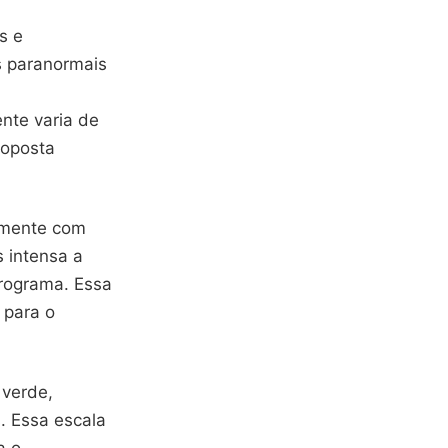
s e
s paranormais
nte varia de
roposta
almente com
 intensa a
programa. Essa
 para o
 verde,
. Essa escala
a o