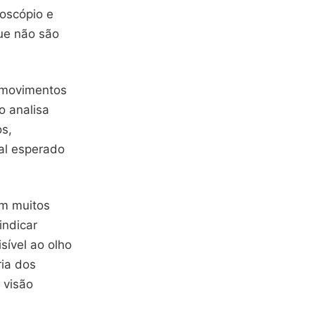
oscópio e
ue não são
 movimentos
o analisa
s,
al esperado
m muitos
indicar
sível ao olho
ria dos
 visão