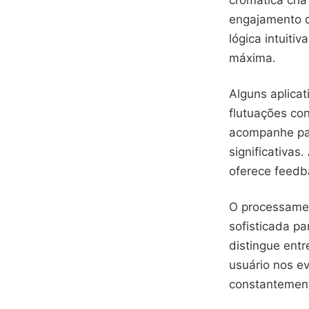
engajamento d
lógica intuiti
máxima.
Alguns aplica
flutuações co
acompanhe pad
significativas
oferece feedb
O processament
sofisticada pa
distingue ent
usuário nos ev
constantemente