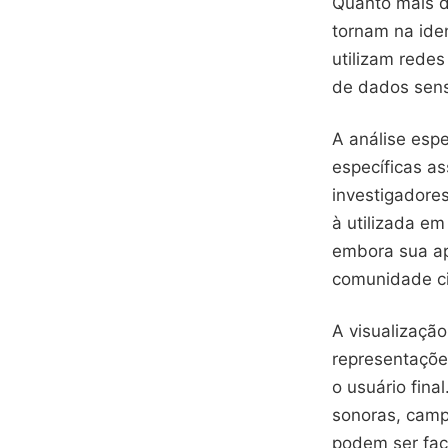
Quanto mais d
tornam na ide
utilizam rede
de dados sens
A análise espe
específicas a
investigadore
à utilizada em
embora sua ap
comunidade cie
A visualização
representações
o usuário fin
sonoras, camp
podem ser fac