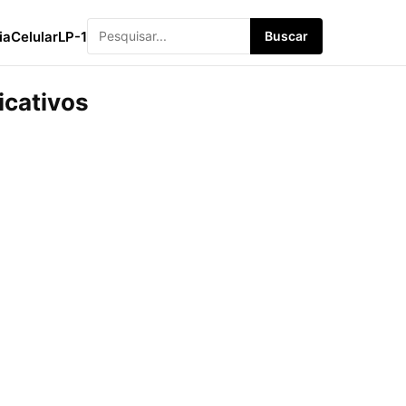
ia
Celular
LP-1
Buscar
icativos