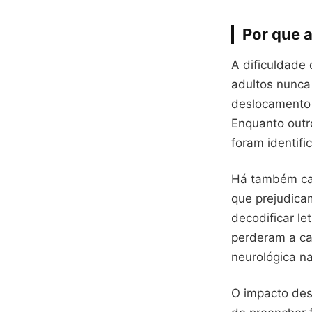
Por que a
A dificuldade 
adultos nunca 
deslocamento 
Enquanto outr
foram identif
Há também cas
que prejudica
decodificar le
perderam a ca
neurológica na
O impacto des