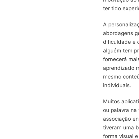
ter tido expe
A personaliza
abordagens ge
dificuldade e 
alguém tem pro
fornecerá mai
aprendizado m
mesmo conteú
individuais.
Muitos aplicat
ou palavra na
associação en
tiveram uma ba
forma visual e