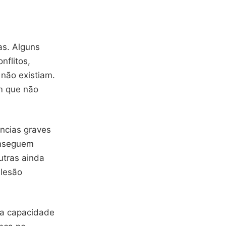
as. Alguns
nflitos,
não existiam.
m que não
ncias graves
onseguem
utras ainda
 lesão
a a capacidade