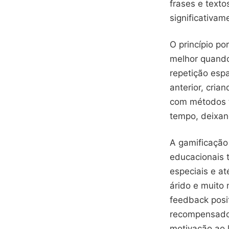
frases e text
significativam
O princípio p
melhor quando
repetição esp
anterior, cri
com métodos t
tempo, deixan
A gamificação
educacionais t
especiais e a
árido e muito
feedback posi
recompensador
motivação ao 