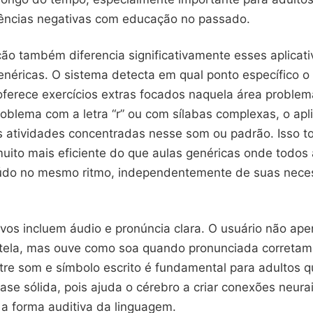
riências negativas com educação no passado.
ção também diferencia significativamente esses aplicat
néricas. O sistema detecta em qual ponto específico o
oferece exercícios extras focados naquela área problem
blema com a letra “r” ou com sílabas complexas, o apli
s atividades concentradas nesse som ou padrão. Isso t
uito mais eficiente do que aulas genéricas onde todo
do no mesmo ritmo, independentemente de suas nece
ivos incluem áudio e pronúncia clara. O usuário não ape
 tela, mas ouve como soa quando pronunciada corretam
tre som e símbolo escrito é fundamental para adultos 
se sólida, pois ajuda o cérebro a criar conexões neurai
 a forma auditiva da linguagem.