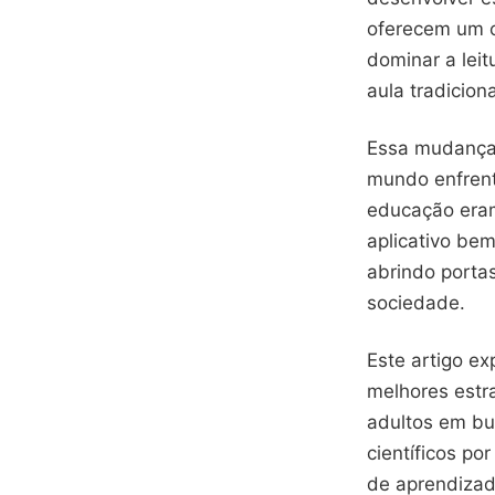
oferecem um c
dominar a leit
aula tradiciona
Essa mudança 
mundo enfrent
educação eram
aplicativo bem
abrindo porta
sociedade.
Este artigo ex
melhores estr
adultos em bu
científicos po
de aprendiza