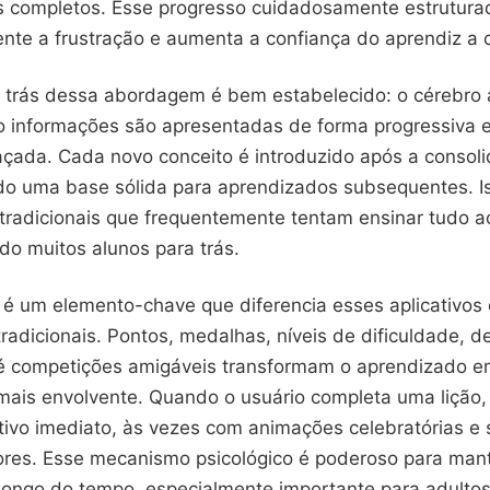
os completos. Esse progresso cuidadosamente estrutura
ente a frustração e aumenta a confiança do aprendiz a 
or trás dessa abordagem é bem estabelecido: o cérebro
 informações são apresentadas de forma progressiva 
açada. Cada novo conceito é introduzido após a consol
ando uma base sólida para aprendizados subsequentes. I
radicionais que frequentemente tentam ensinar tudo 
do muitos alunos para trás.
 é um elemento-chave que diferencia esses aplicativos 
radicionais. Pontos, medalhas, níveis de dificuldade, d
té competições amigáveis transformam o aprendizado 
 mais envolvente. Quando o usuário completa uma lição,
tivo imediato, às vezes com animações celebratórias e
es. Esse mecanismo psicológico é poderoso para mant
longo do tempo, especialmente importante para adult