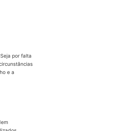
Seja por falta
circunstâncias
ho e a
odem
lizados