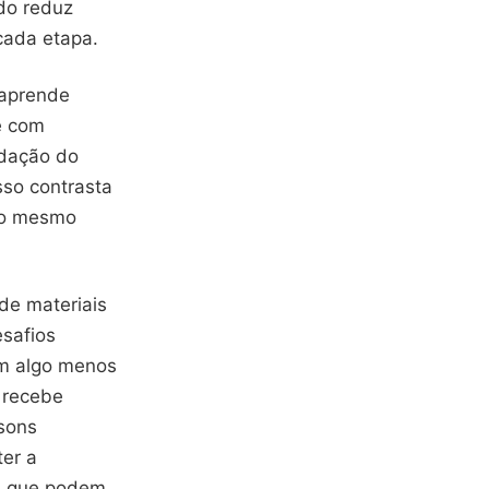
do reduz
cada etapa.
 aprende
e com
idação do
sso contrasta
ao mesmo
de materiais
esafios
em algo menos
 recebe
 sons
er a
os que podem