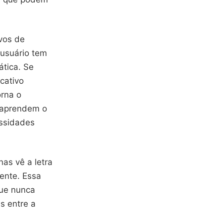
ivos de
 usuário tem
ática. Se
cativo
orna o
s aprendem o
ssidades
nas vê a letra
ente. Essa
que nunca
s entre a