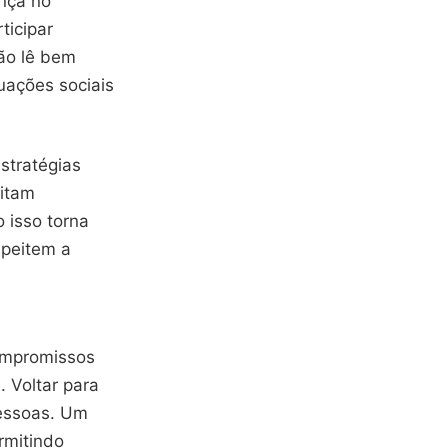
ança no
ticipar
ão lê bem
uações sociais
stratégias
vitam
 isso torna
speitem a
ompromissos
 Voltar para
pessoas. Um
rmitindo