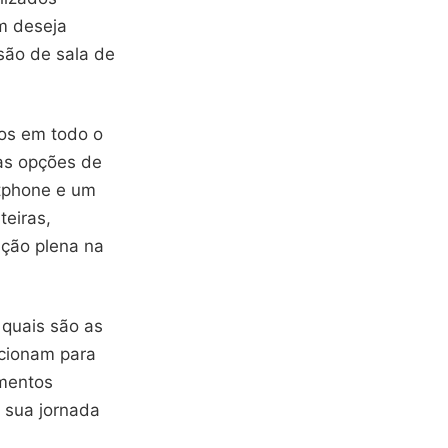
m deseja
são de sala de
tos em todo o
 as opções de
rtphone e um
teiras,
ação plena na
 quais são as
ncionam para
amentos
r sua jornada