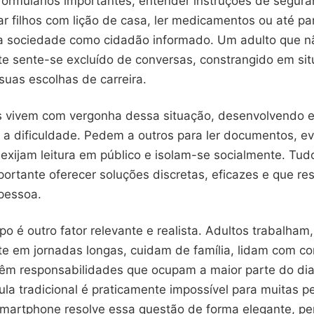
formulários importantes, entender instruções de segur
ar filhos com lição de casa, ler medicamentos ou até par
 sociedade como cidadão informado. Um adulto que n
e sente-se excluído de conversas, constrangido em sit
suas escolhas de carreira.
s vivem com vergonha dessa situação, desenvolvendo e
 a dificuldade. Pedem a outros para ler documentos, e
exijam leitura em público e isolam-se socialmente. Tudo
ortante oferecer soluções discretas, eficazes e que re
pessoa.
po é outro fator relevante e realista. Adultos trabalham,
e em jornadas longas, cuidam de família, lidam com c
 têm responsabilidades que ocupam a maior parte do dia.
ula tradicional é praticamente impossível para muitas 
 smartphone resolve essa questão de forma elegante, pe