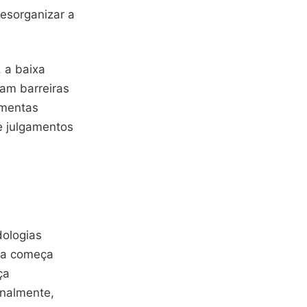
esorganizar a
 a baixa
iam barreiras
amentas
e julgamentos
dologias
ria começa
ça
inalmente,