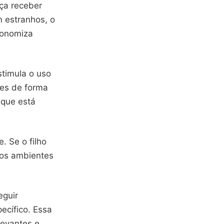
nça receber
 estranhos, o
conomiza
stimula o uso
ões de forma
 que está
. Se o filho
 os ambientes
eguir
ecífico. Essa
levantes e