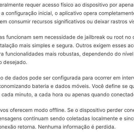
eralmente requer acesso físico ao dispositivo por apen
a configuração inicial, o aplicativo opera completamen
m consumir recursos significativos ou deixar rastros vis
as funcionam sem necessidade de jailbreak ou root no c
stalação mais simples e segura. Outros exigem esses a
a funcionalidades mais robustas, dependendo do nível
o desejado.
ão de dados pode ser configurada para ocorrer em inter
economizando bateria e dados móveis. Você define se q
a cada minuto, a cada hora ou apenas quando conectado
ivos oferecem modo offline. Se o dispositivo perder co
mensagens continuam sendo coletadas localmente e sin
onexão retorna. Nenhuma informação é perdida.