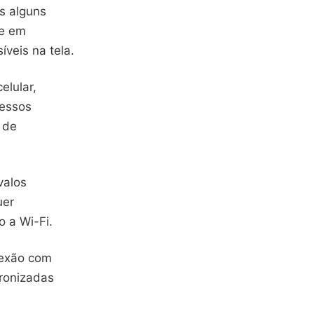
as alguns
te em
íveis na tela.
elular,
cessos
 de
valos
uer
 a Wi-Fi.
nexão com
cronizadas