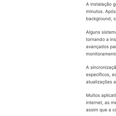
A instalação g
minutos. Após 
background, se
Alguns sistem
tornando a in
avançados par
monitorament
A sincronizaç
específicos, 
atualizações 
Muitos aplicat
internet, as 
assim que a c