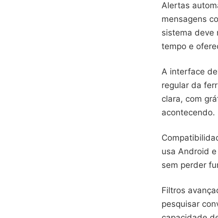
Alertas automá
mensagens con
sistema deve 
tempo e ofere
A interface de
regular da fe
clara, com gr
acontecendo.
Compatibilidad
usa Android e
sem perder fu
Filtros avanç
pesquisar conv
capacidade de