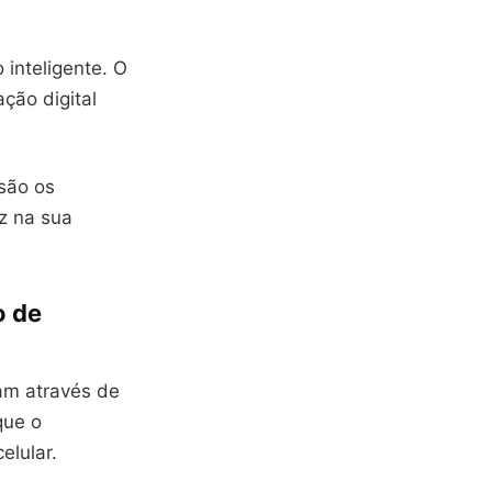
inteligente. O
ção digital
são os
z na sua
o de
am através de
que o
elular.