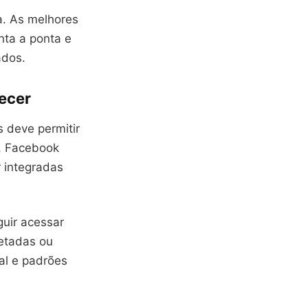
a. As melhores
nta a ponta e
ados.
recer
 deve permitir
m, Facebook
 integradas
uir acessar
etadas ou
al e padrões