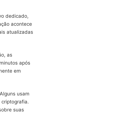
vo dedicado,
zação acontece
is atualizadas
o, as
 minutos após
amente em
. Alguns usam
riptografia.
sobre suas