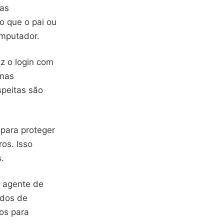
 as
o que o pai ou
omputador.
az o login com
umas
peitas são
 para proteger
os. Isso
.
m agente de
ados de
os para