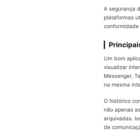
A segurança d
plataformas ut
conformidade 
Principa
Um bom aplica
visualizar in
Messenger, Te
na mesma inte
O histórico c
não apenas as
arquivadas. I
de comunicaç