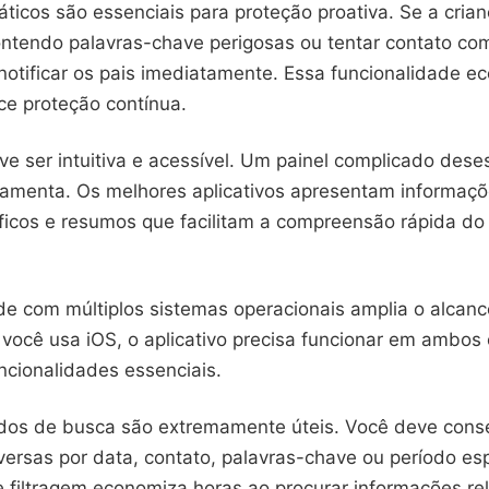
ticos são essenciais para proteção proativa. Se a cria
tendo palavras-chave perigosas ou tentar contato com
notificar os pais imediatamente. Essa funcionalidade e
ce proteção contínua.
ve ser intuitiva e acessível. Um painel complicado dese
rramenta. Os melhores aplicativos apresentam informaç
áficos e resumos que facilitam a compreensão rápida do
e com múltiplos sistemas operacionais amplia o alcance
 você usa iOS, o aplicativo precisa funcionar em ambos
ncionalidades essenciais.
ados de busca são extremamente úteis. Você deve cons
ersas por data, contato, palavras-chave ou período esp
 filtragem economiza horas ao procurar informações re