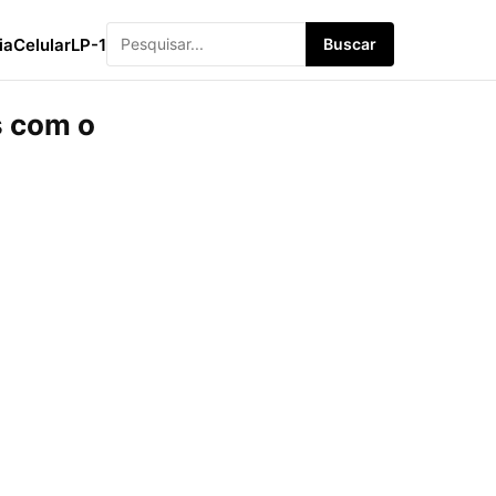
ia
Celular
LP-1
Buscar
s com o