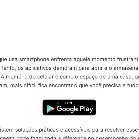
ue usa smartphone enfrenta aquele momento frustrante
r lento, os aplicativos demoram para abrir e o armazen
 A memória do celular é como o espaço de uma casa; q
m, mais difícil fica encontrar o que você precisa e tudo
xistem soluções práticas e acessíveis para resolver ess
impeza pode fazer toda a diferença no desempenho do 