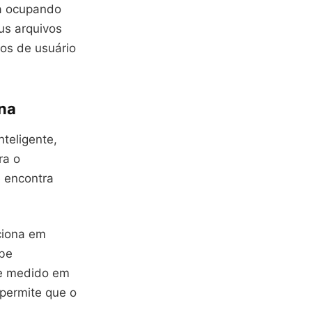
ma ocupando
s arquivos
os de usuário
na
teligente,
ra o
e encontra
ciona em
ebe
nte medido em
permite que o