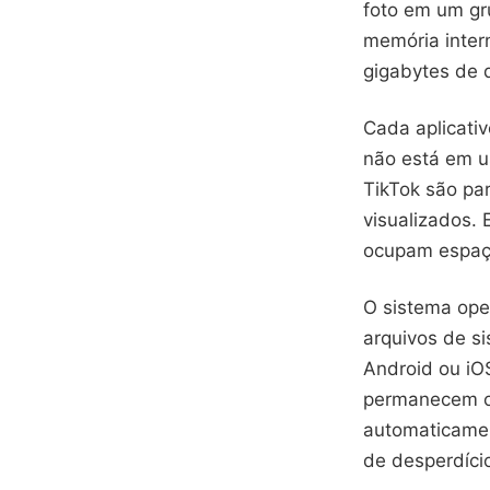
foto em um gru
memória inter
gigabytes de 
Cada aplicati
não está em u
TikTok são pa
visualizados.
ocupam espaço
O sistema ope
arquivos de s
Android ou iO
permanecem oc
automaticamen
de desperdíci