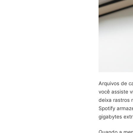
Arquivos de c
você assiste 
deixa rastros 
Spotify armaz
gigabytes ext
Quando a memór