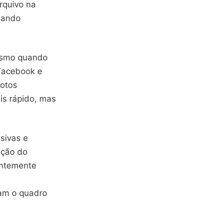
rquivo na
mando
mesmo quando
 Facebook e
fotos
is rápido, mas
sivas e
ação do
entemente
am o quadro