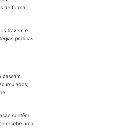
os de forma
ios trazem e
égias práticas
ue passam
 acumulados,
che
cação contêm
ocê recebe uma