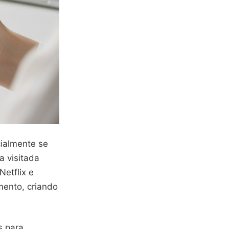
ialmente se
a visitada
Netflix e
mento, criando
s para