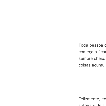
Toda pessoa q
começa a fica
sempre cheio.
coisas acumula
Felizmente, e
software de l