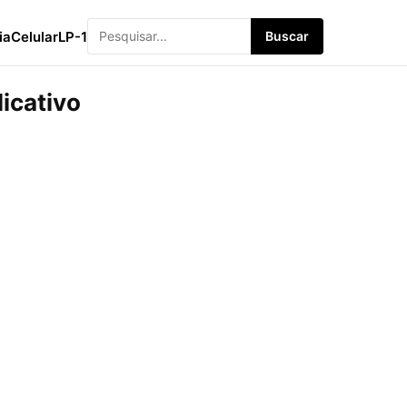
ia
Celular
LP-1
Buscar
icativo