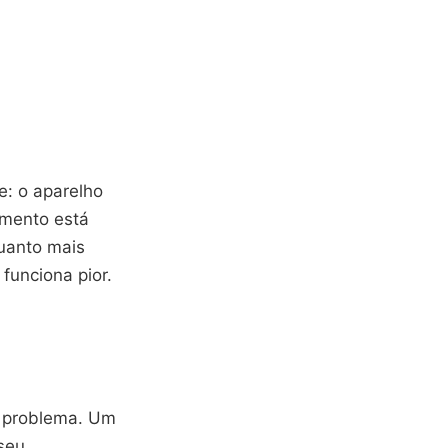
: o aparelho
amento está
uanto mais
 funciona pior.
e problema. Um
seu