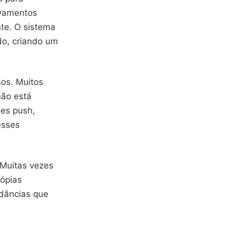
ravamentos
nte. O sistema
do, criando um
os. Muitos
ão está
ões push,
esses
 Muitas vezes
cópias
ndâncias que