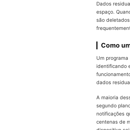
Dados residua
espaço. Quan
são deletados
frequentement
Como um 
Um programa d
identificando
funcionamento 
dados residua
A maioria des
segundo plano 
notificações 
centenas de m