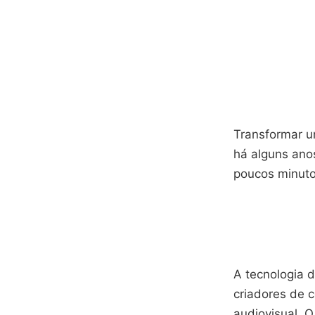
Transformar um
há alguns ano
poucos minutos
A tecnologia 
criadores de 
audiovisual. O