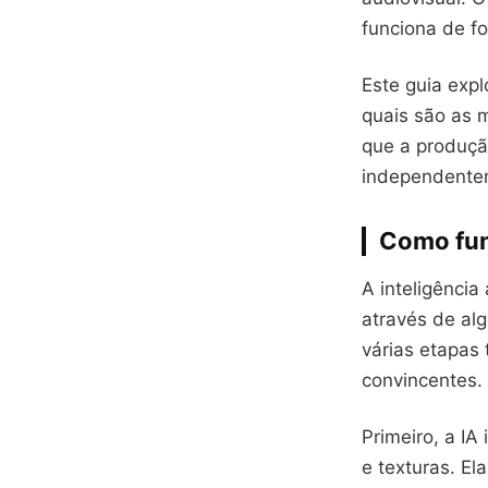
funciona de f
Este guia expl
quais são as 
que a produção
independentem
Como fun
A inteligência
através de al
várias etapas
convincentes.
Primeiro, a IA
e texturas. E