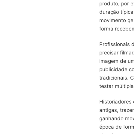
produto, por 
duração típica
movimento ger
forma recebem
Profissionais
precisar filma
imagem de um
publicidade c
tradicionais. 
testar múltipl
Historiadores 
antigas, traz
ganhando movi
época de forma