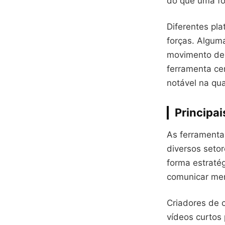
do que uma fo
Diferentes pl
forças. Algum
movimento de 
ferramenta ce
notável na qua
Principai
As ferramenta
diversos setor
forma estratég
comunicar me
Criadores de c
vídeos curtos