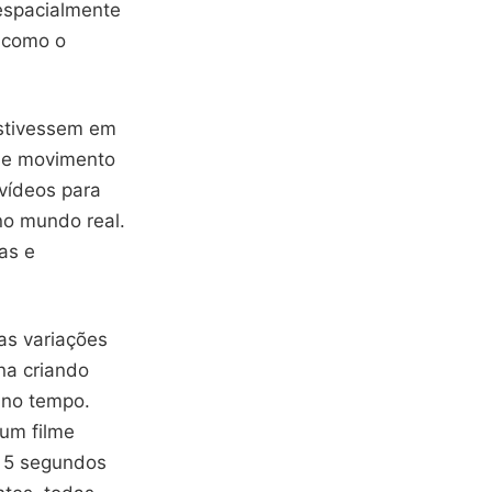
espacialmente
r como o
estivessem em
 de movimento
 vídeos para
no mundo real.
as e
as variações
na criando
 no tempo.
 um filme
e 5 segundos