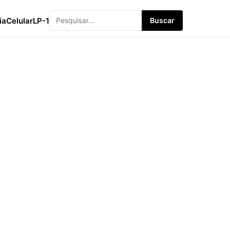
ia
Celular
LP-1
Buscar