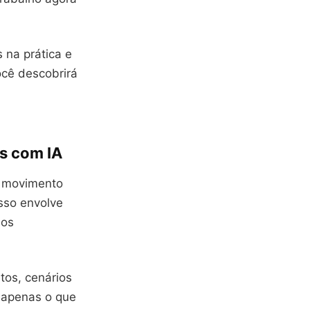
 na prática e
ocê descobrirá
s com IA
ar movimento
sso envolve
dos
etos, cenários
 apenas o que