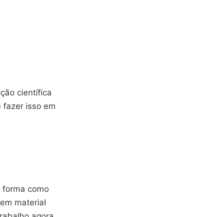
ção científica
 fazer isso em
a forma como
zem material
trabalho agora