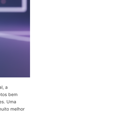
l, a
otos bem
res. Uma
uito melhor