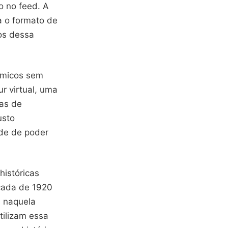
o no feed. A
a o formato de
os dessa
nâmicos sem
r virtual, uma
as de
usto
ade de poder
históricas
cada de 1920
 naquela
tilizam essa