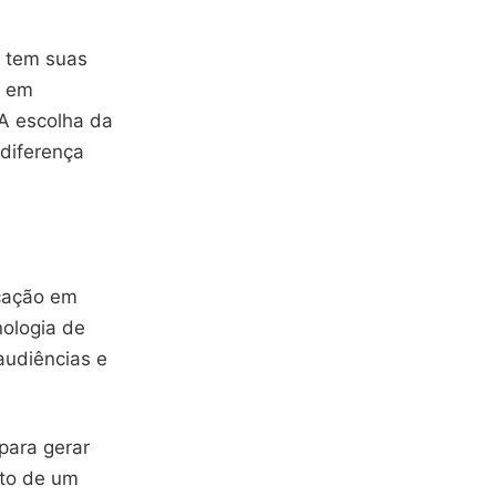
a tem suas
s em
A escolha da
 diferença
icação em
nologia de
audiências e
para gerar
oto de um