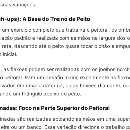
 suas variações.
h-ups): A Base do Treino de Peito
 um exercício completo que trabalha o peitoral, os ombr
ariação padrão é realizada com as mãos na largura dos 
a reta, descendo até o peito quase tocar o chão e empu
 inicial.
s, as flexões podem ser realizadas com os joelhos no c
o peitoral. Para um desafio maior, experimente as flexõ
evados em uma plataforma, ou as flexões diamante, c
ando um triângulo abaixo do peito.
inadas: Foco na Parte Superior do Peitoral
clinadas são realizadas apoiando as mãos em uma superf
ira ou um banco. Essa variação direciona o trabalho p