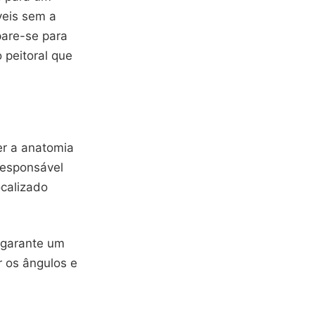
veis sem a
pare-se para
 peitoral que
er a anatomia
responsável
ocalizado
ê garante um
r os ângulos e