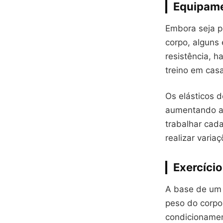
Equipame
Embora seja po
corpo, alguns
resistência, h
treino em casa
Os elásticos 
aumentando a 
trabalhar cada
realizar varia
Exercíci
A base de um t
peso do corpo
condicionamen