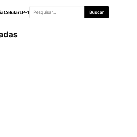
ia
Celular
LP-1
Buscar
vadas