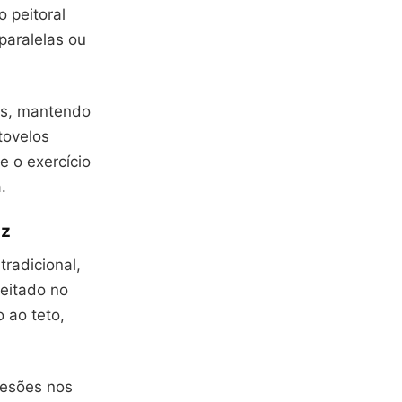
 peitoral
paralelas ou
ãos, mantendo
tovelos
e o exercício
.
az
tradicional,
eitado no
 ao teto,
lesões nos