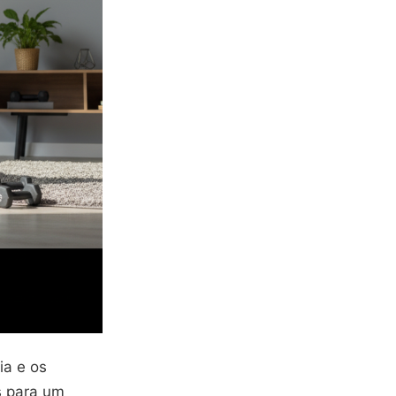
ia e os
s para um