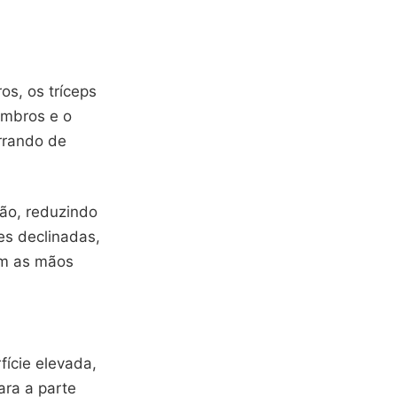
os, os tríceps
ombros e o
rrando de
hão, reduzindo
es declinadas,
om as mãos
ície elevada,
ara a parte