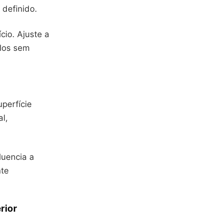
 definido.
cio. Ajuste a
ulos sem
perfície
l,
luencia a
nte
rior