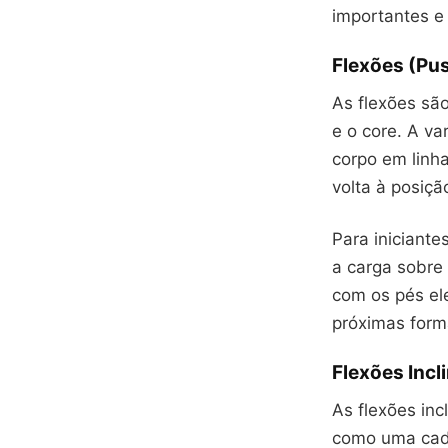
importantes e
Flexões (Pus
As flexões são
e o core. A v
corpo em linh
volta à posição
Para iniciante
a carga sobre 
com os pés el
próximas form
Flexões Incl
As flexões in
como uma cade