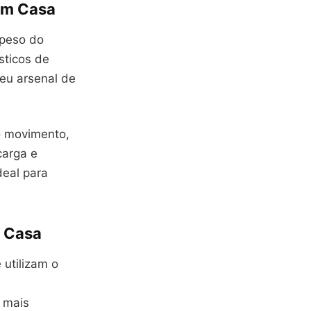
em Casa
 peso do
sticos de
seu arsenal de
o movimento,
carga e
deal para
m Casa
 utilizam o
s mais