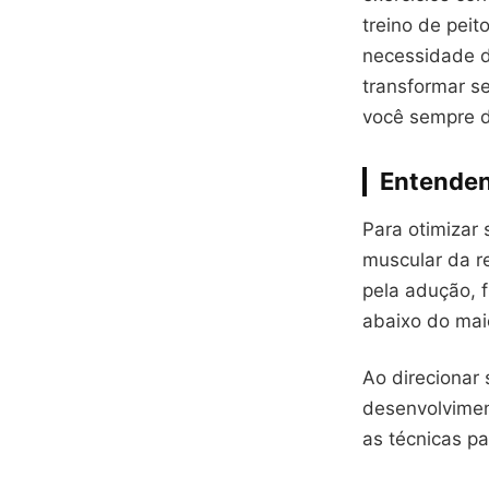
treino de peit
necessidade d
transformar se
você sempre d
Entenden
Para otimizar
muscular da re
pela adução, f
abaixo do maio
Ao direcionar 
desenvolviment
as técnicas pa