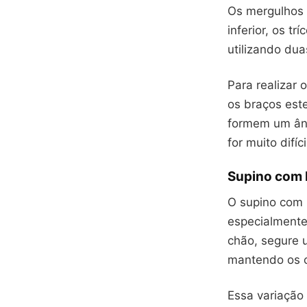
Os mergulhos 
inferior, os t
utilizando dua
Para realizar
os braços est
formem um ângu
for muito difíc
Supino com H
O supino com h
especialmente
chão, segure 
mantendo os c
Essa variação 