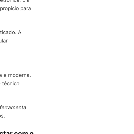
etrônica. Ela
propício para
ticado. A
lar
pa e moderna.
 técnico
ferramenta
os.
ectar com o