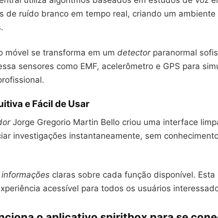
entral utiliza algoritmos baseados em estudos de voz el
is de ruído branco em tempo real, criando um ambiente 
.
vo móvel se transforma em um
detector
paranormal sofis
essa sensores como EMF, acelerômetro e GPS para simu
ofissional.
uitiva e Fácil de Usar
dor
Jorge Gregorio Martin Bello criou uma interface lim
ciar investigações instantaneamente, sem conhecimento
e
informações
claras sobre cada função disponível. Esta
xperiência acessível para todos os usuários interessad
ciona o aplicativo spiritbox para se con