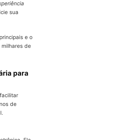
xperiência
nicie sua
rincipais e o
 milhares de
ria para
cilitar
anos de
l.