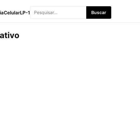
ia
Celular
LP-1
Buscar
ativo