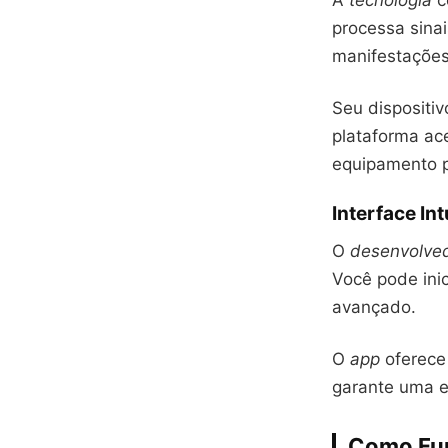
A
tecnologia
c
processa sina
manifestações
Seu dispositi
plataforma ac
equipamento pr
Interface Int
O
desenvolve
Você pode ini
avançado.
O
app
oferec
garante uma e
Como Fun