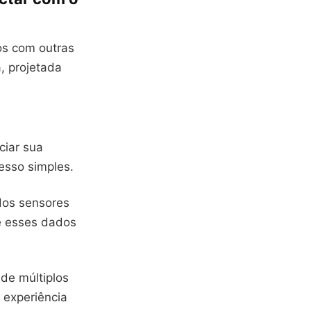
os com outras
a, projetada
ciar sua
esso simples.
 dos sensores
e esses dados
de múltiplos
 experiência