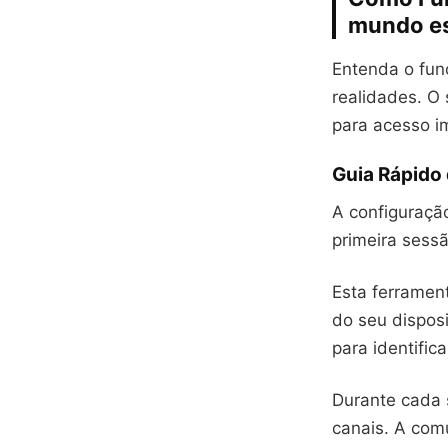
mundo es
Entenda o func
realidades. O 
para acesso i
Guia Rápido
A configuraçã
primeira sess
Esta ferramen
do seu dispos
para identific
Durante cada 
canais. A comu