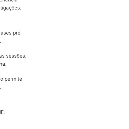
tigações.
rases pré-
.
as sessões.
na.
so permite
.
MF,