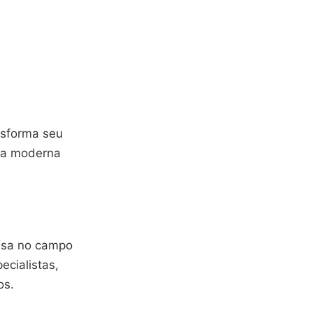
nsforma seu
gia moderna
isa no campo
ecialistas,
os.