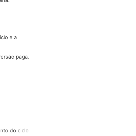
ria.
clo e a
versão paga.
nto do ciclo