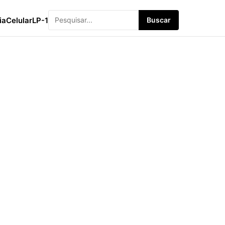
ia
Celular
LP-1
Buscar