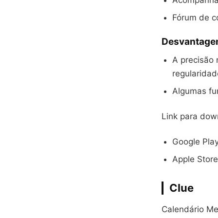
Acompanham
Fórum de c
Desvantage
A precisão 
regularidad
Algumas fu
Link para dow
Google Pla
Apple Stor
Clue
Calendário Men