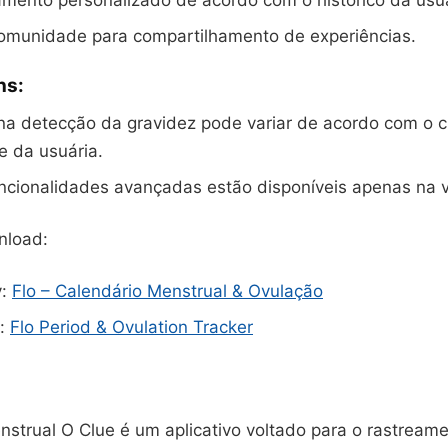
ento personalizado de acordo com o histórico da usuá
omunidade para compartilhamento de experiências.
ns:
na detecção da gravidez pode variar de acordo com o ci
e da usuária.
ncionalidades avançadas estão disponíveis apenas na 
nload:
y:
Flo – Calendário Menstrual & Ovulação
e:
Flo Period & Ovulation Tracker
strual O Clue é um aplicativo voltado para o rastreame