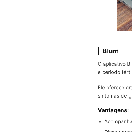
Blum
O aplicativo B
e período fért
Ele oferece gr
sintomas de g
Vantagens:
Acompanham