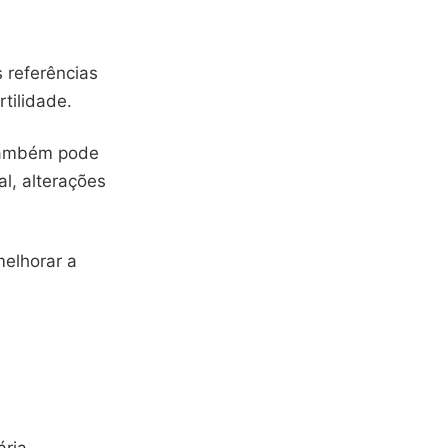
 referências
tilidade.
 também pode
l, alterações
melhorar a