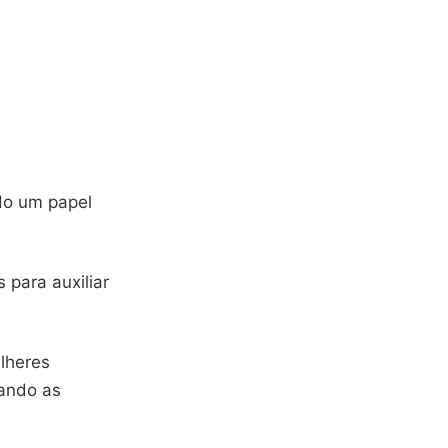
do um papel
s para auxiliar
lheres
cando as