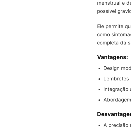
menstrual e d
possível gravi
Ele permite qu
como sintomas
completa da s
Vantagens:
Design mod
Lembretes p
Integração 
Abordagem i
Desvantage
A precisão 