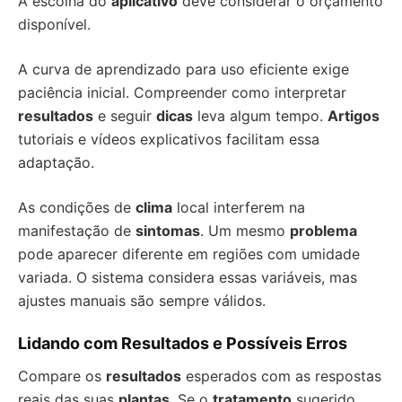
A escolha do
aplicativo
deve considerar o orçamento
disponível.
A curva de aprendizado para uso eficiente exige
paciência inicial. Compreender como interpretar
resultados
e seguir
dicas
leva algum tempo.
Artigos
tutoriais e vídeos explicativos facilitam essa
adaptação.
As condições de
clima
local interferem na
manifestação de
sintomas
. Um mesmo
problema
pode aparecer diferente em regiões com umidade
variada. O sistema considera essas variáveis, mas
ajustes manuais são sempre válidos.
Lidando com Resultados e Possíveis Erros
Compare os
resultados
esperados com as respostas
reais das suas
plantas
. Se o
tratamento
sugerido