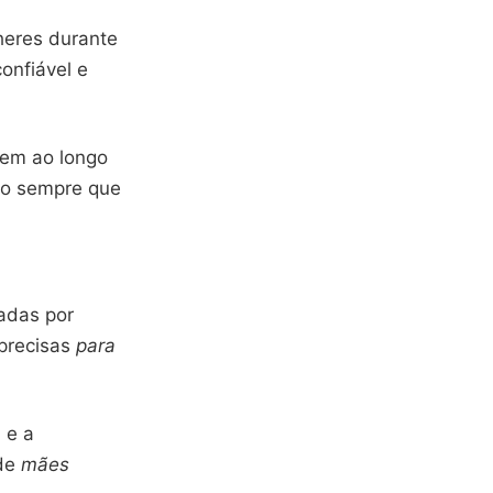
heres durante
onfiável e
em ao longo
do sempre que
adas por
 precisas
para
 e a
nde
mães