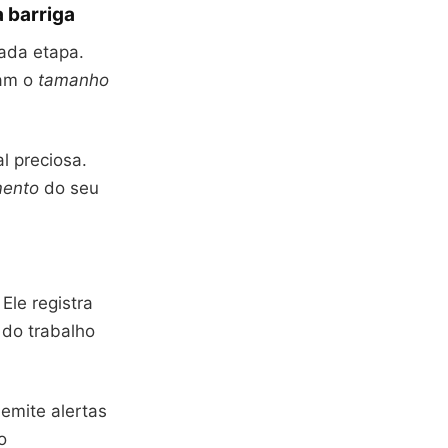
 barriga
cada etapa.
ram o
tamanho
l preciosa.
mento
do seu
Ele registra
do trabalho
emite alertas
o