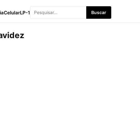
ia
Celular
LP-1
Buscar
avidez