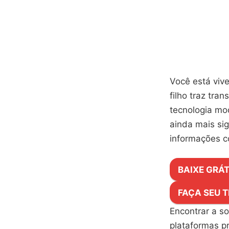
Você está viv
filho traz tr
tecnologia mo
ainda mais sig
informações c
BAIXE GRÁT
FAÇA SEU T
Encontrar a so
plataformas p