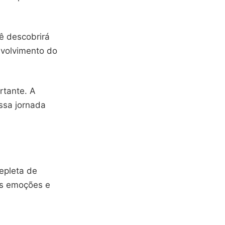
ê descobrirá
nvolvimento do
rtante. A
ssa jornada
epleta de
as emoções e