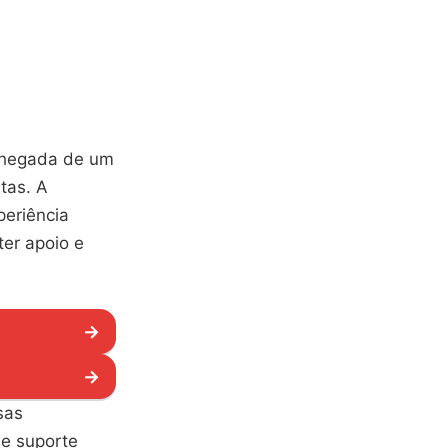
chegada de um
tas. A
periência
ter apoio e
→
→
sas
 e suporte