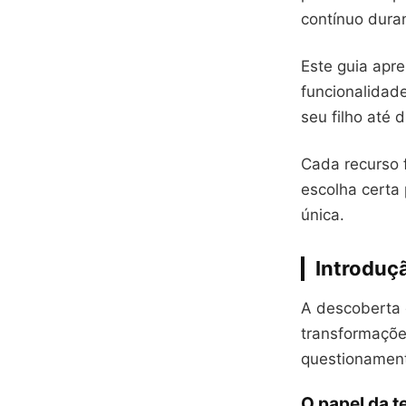
contínuo dura
Este guia apr
funcionalidad
seu filho até 
Cada recurso 
escolha certa
única.
Introduç
A descoberta 
transformaçõe
questionament
O papel da t