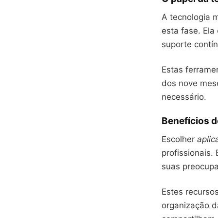
A tecnologia 
esta fase. Ela
suporte contí
Estas ferrame
dos nove mese
necessário.
Benefícios d
Escolher
aplic
profissionais
suas preocup
Estes recurso
organização d