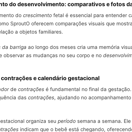
to do desenvolvimento: comparativos e fotos da
mento do
crescimento
fetal é essencial para entender 
como SproutO oferecem comparações visuais que most
ação a objetos familiares.
s da barriga
ao longo dos meses cria uma memória visua
e observar as mudanças no seu corpo e no
desenvolvi
contrações e calendário gestacional
ador
de
contrações
é fundamental no final da gestação. 
quência das
contrações
, ajudando no acompanhamento 
gestacional organiza seu
período
semana a semana. Ele 
ntrações
indicam que o bebê está chegando, oferecend