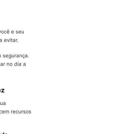
você e seu
 evitar.
m segurança.
tar no
dia
a
ez
sua
ecem recursos