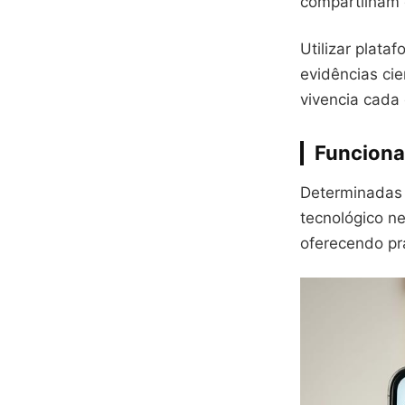
compartilham e
Utilizar plata
evidências ci
vivencia cada
Funcional
Determinadas 
tecnológico n
oferecendo pr