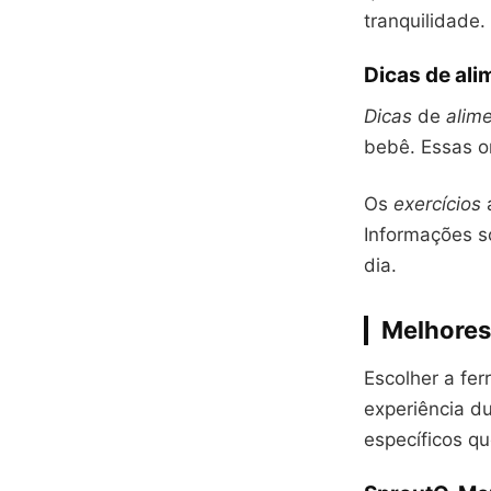
tranquilidade.
Dicas de ali
Dicas
de
alim
bebê. Essas o
Os
exercícios
a
Informações s
dia.
Melhores
Escolher a fe
experiência d
específicos q