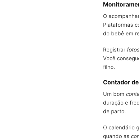
Monitoramen
O acompanha
Plataformas 
do bebê em rel
Registrar
foto
Você consegu
filho.
Contador de 
Um bom
cont
duração e fre
de parto.
O calendário 
quando as
co