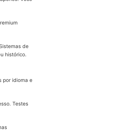
 premium
 Sistemas de
 histórico.
s por idioma e
esso. Testes
mas