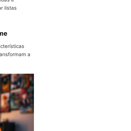
 listas
ime
terísticas
transformam a