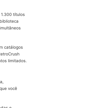
1.300 títulos
biblioteca
simultâneos
m catálogos
RetroCrush
os limitados.
a,
 que você
adas e