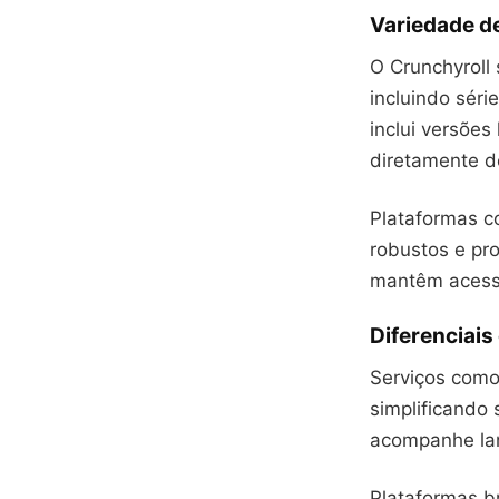
Variedade de
O Crunchyroll
incluindo séri
inclui versõe
diretamente d
Plataformas c
robustos e pr
mantêm acesso
Diferenciais
Serviços como
simplificando 
acompanhe lan
Plataformas b