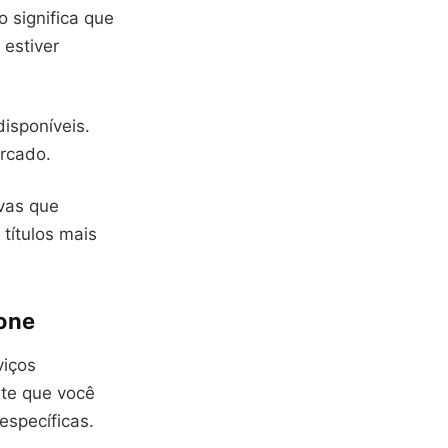
 significa que
 estiver
isponíveis.
rcado.
ivas que
títulos mais
hone
viços
ite que você
específicas.