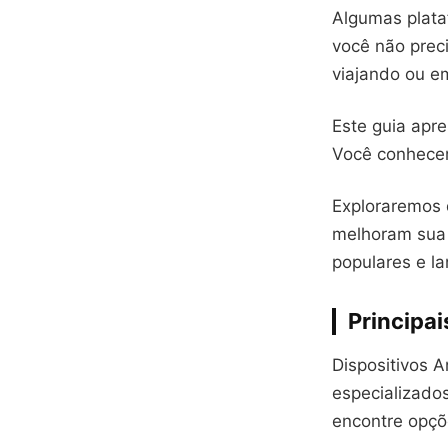
Algumas plataf
você não prec
viajando ou e
Este guia apre
Você conhecer
Exploraremos 
melhoram sua 
populares e l
Principai
Dispositivos 
especializado
encontre opçõe