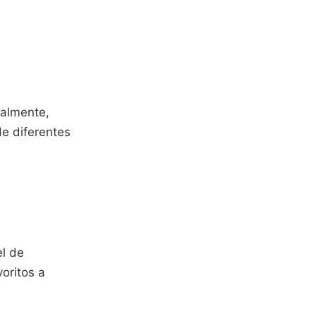
ualmente,
de diferentes
l de
oritos a