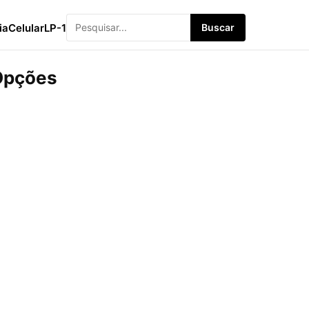
ia
Celular
LP-1
Buscar
 Opções