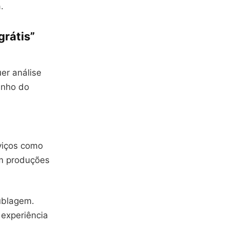
.
grátis”
er análise
anho do
rviços como
em produções
ublagem.
 experiência