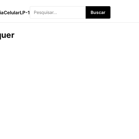
ia
Celular
LP-1
Buscar
quer