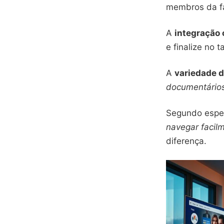
membros da fa
A
integração 
e finalize no 
A
variedade 
documentário
Segundo espec
navegar facil
diferença.