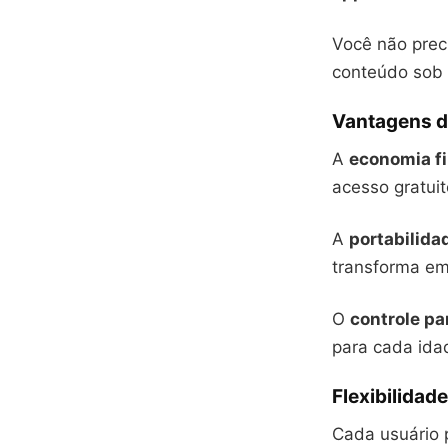
Você não preci
conteúdo sob 
Vantagens do
A
economia f
acesso gratui
A
portabilida
transforma em
O
controle pa
para cada ida
Flexibilidad
Cada usuário 