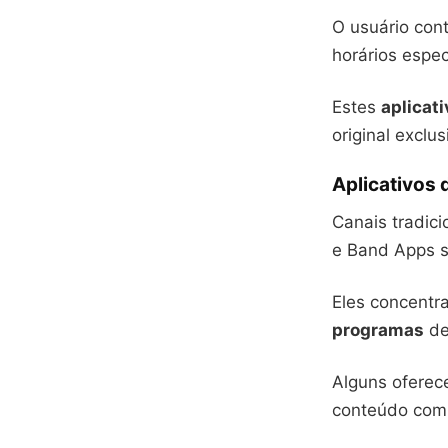
O usuário cont
horários espec
Estes
aplicat
original exclu
Aplicativos 
Canais tradici
e Band Apps s
Eles concent
programas
de
Alguns oferec
conteúdo comp