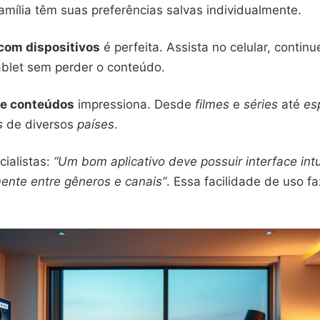
mília têm suas preferências salvas individualmente.
com dispositivos
é perfeita. Assista no celular, contin
tablet sem perder o conteúdo.
de conteúdos
impressiona. Desde
filmes
e
séries
até
es
s
de diversos
países
.
ialistas:
“Um bom aplicativo deve possuir interface intu
mente entre gêneros e canais”
. Essa facilidade de uso f