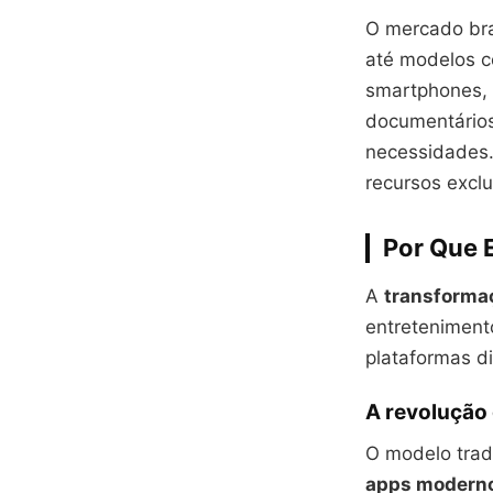
O mercado bras
até modelos c
smartphones, 
documentários.
necessidades.
recursos excl
Por Que E
A
transformaç
entreteniment
plataformas di
A revolução
O modelo trad
apps modern