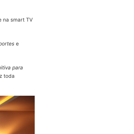
ue na smart TV
portes
e
itiva para
az toda