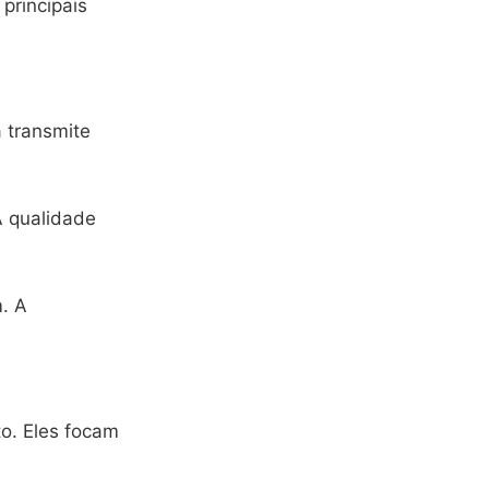
principais
a transmite
A qualidade
. A
. Eles focam