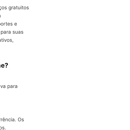
ços gratuitos
m
portes e
 para suas
tivos,
ne?
va para
rrência. Os
os.