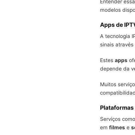
Entender essas
modelos dispo
Apps de IPTV
A tecnologia 
sinais através
Estes
apps
of
depende da ve
Muitos servi
compatibilida
Plataformas
Serviços como
em
filmes
e
s