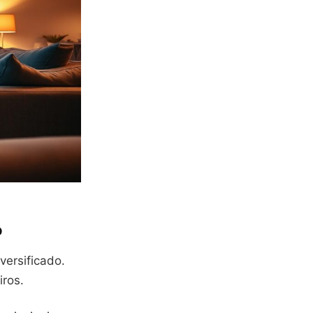
o
versificado.
iros.