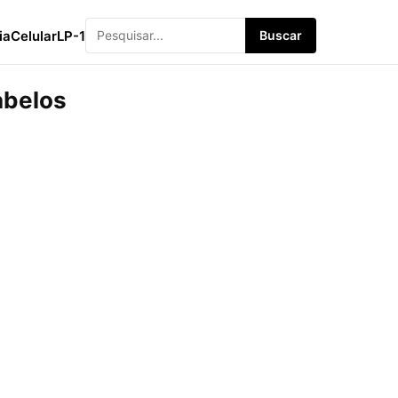
ia
Celular
LP-1
Buscar
abelos