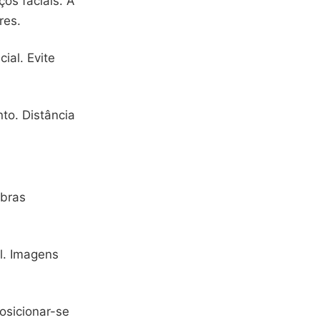
os faciais. A
res.
ial. Evite
to. Distância
mbras
l. Imagens
Posicionar-se