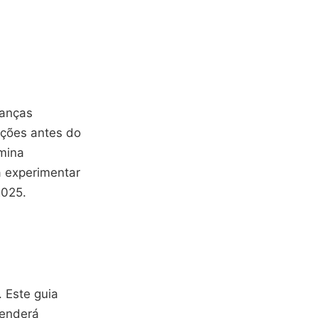
danças
ações antes do
mina
a experimentar
2025.
. Este guia
renderá