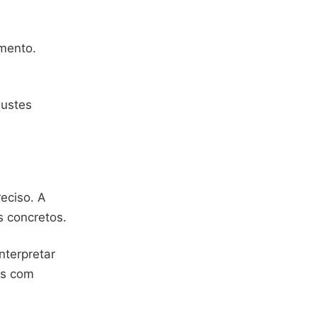
mento.
justes
eciso. A
s concretos.
nterpretar
as com