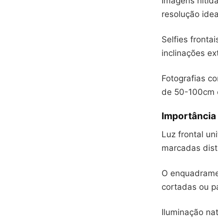
Imagens nítida
resolução idea
Selfies fronta
inclinações e
Fotografias c
de 50-100cm 
Importância
Luz frontal un
marcadas dist
O enquadramen
cortadas ou p
Iluminação nat