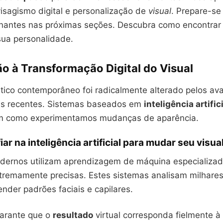
isagismo digital e personalização de
visual
. Prepare-se
inantes nas próximas seções. Descubra como encontrar 
sua personalidade.
o à Transformação Digital do Visual
ético contemporâneo foi radicalmente alterado pelos av
is recentes. Sistemas baseados em
inteligência artific
am como experimentamos mudanças de aparência.
ar na inteligência artificial para mudar seu visua
dernos utilizam aprendizagem de máquina especializada
tremamente precisas. Estes sistemas analisam milhare
ender padrões faciais e capilares.
garante que o
resultado
virtual corresponda fielmente à