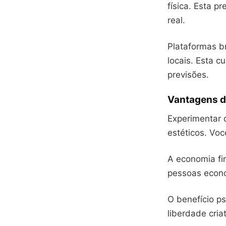
física. Esta 
real.
Plataformas b
locais. Esta c
previsões.
Vantagens de
Experimentar 
estéticos. Vo
A economia fi
pessoas econo
O benefício p
liberdade cria