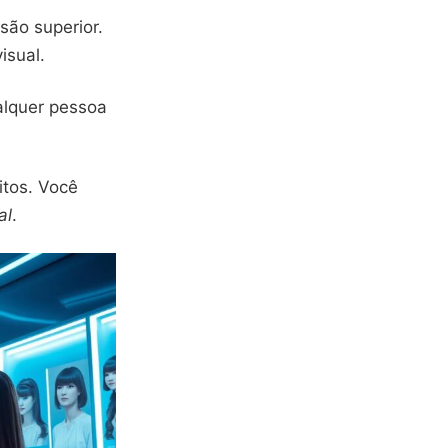
são superior.
isual.
alquer pessoa
itos. Você
al
.