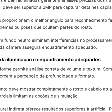
s e bem iluminadas garantem análises precisas dos traç
l deve ser superior a 2MP para capturar detalhes capila
is proporcionam o melhor ângulo para reconhecimento fac
xtremas ou poses que ocultem partes do rosto.
om fundo neutro eliminam interferências no processamen
da câmera assegura enquadramento adequado.
 da iluminação e enquadramento adequados
iforme permite análise correta de volume e textura. So
orcem a percepção de profundidade e formato.
to deve mostrar completamente o rosto e cabelo atua
arciais limitam as opções de simulação.
ural indireta oferece resultados superiores à artificial. 