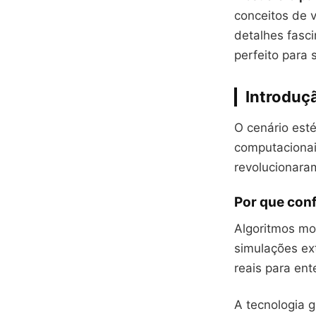
conceitos de v
detalhes fasc
perfeito para 
Introduçã
O cenário est
computaciona
revolucionar
Por que confi
Algoritmos mo
simulações ex
reais para ent
A tecnologia 