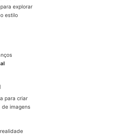
 para explorar
o estilo
anços
ial
l
 para criar
s de imagens
 realidade