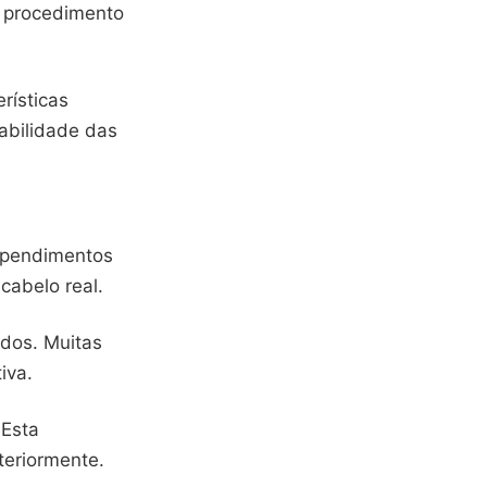
o procedimento
rísticas
iabilidade das
ependimentos
cabelo real.
ados. Muitas
iva.
 Esta
teriormente.