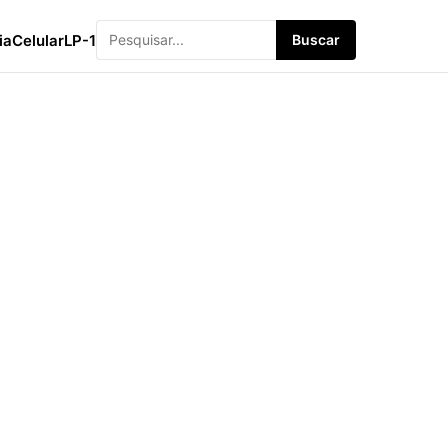
ia
Celular
LP-1
Buscar