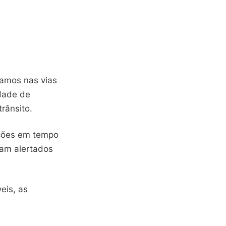
camos nas vias
idade de
trânsito.
ações em tempo
jam alertados
eis, as