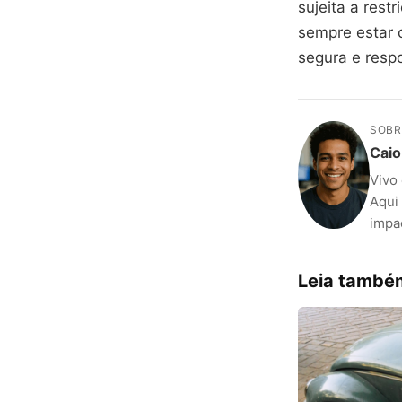
sujeita a rest
sempre estar c
segura e resp
SOBR
Caio
Vivo
Aqui 
impac
Leia també