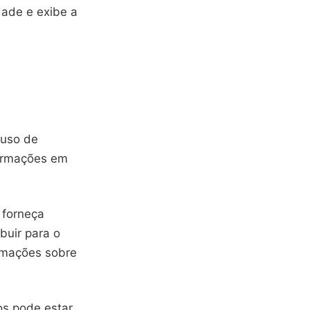
dade e exibe a
 uso de
formações em
 forneça
buir para o
ormações sobre
os pode estar