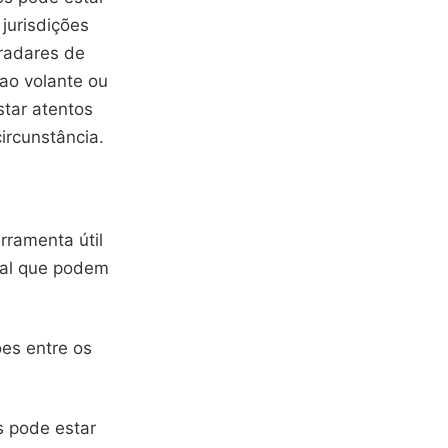
 jurisdições
 radares de
 ao volante ou
star atentos
circunstância.
rramenta útil
eal que podem
es entre os
s pode estar