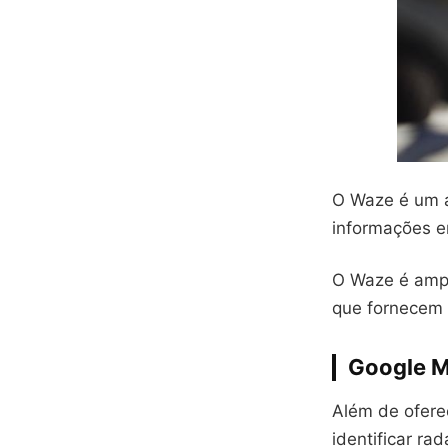
O Waze é um a
informações em
O Waze é ampl
que fornecem 
Google 
Além de ofere
identificar ra