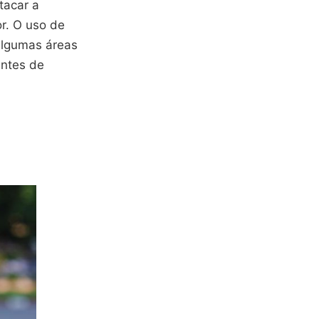
tacar a
or. O uso de
 algumas áreas
antes de