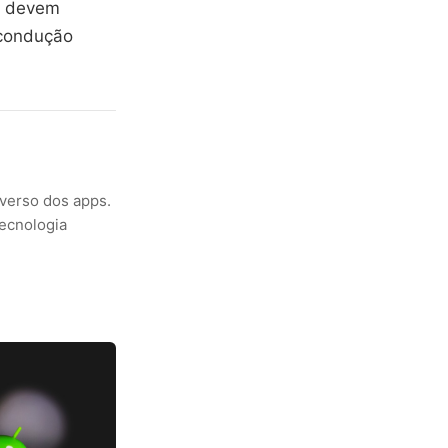
as devem
 condução
verso dos apps.
tecnologia