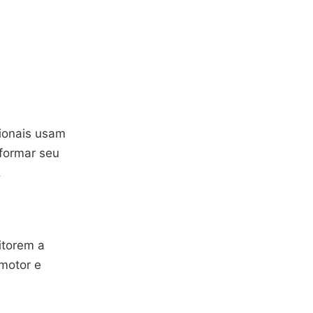
ionais usam
sformar seu
.
itorem a
motor e