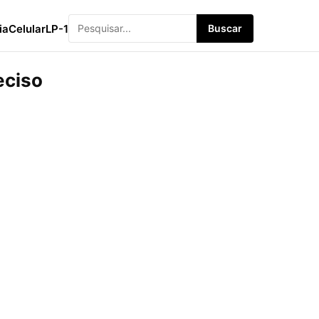
ia
Celular
LP-1
Buscar
eciso