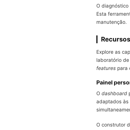
O diagnóstico
Esta ferramen
manutenção.
Recursos
Explore as c
laboratório de
features
para 
Painel pers
O
dashboard
p
adaptados às 
simultaneame
O construtor 