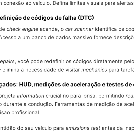
conexão ao veículo. Defina limites visuais para alertas
definição de códigos de falha (DTC)
 de
check engine
acende, o
car scanner
identifica os
co
Acesso a um banco de dados massivo fornece descriç
repairs
, você pode redefinir os códigos diretamente pel
 elimina a necessidade de visitar
mechanics
para taref
ados: HUD, medições de aceleração e testes de
rojeta
information
crucial no para-brisa, permitindo
rea
 durante a condução. Ferramentas de medição de ace
são profissional.
ontidão do seu veículo para
emissions test
antes da insp