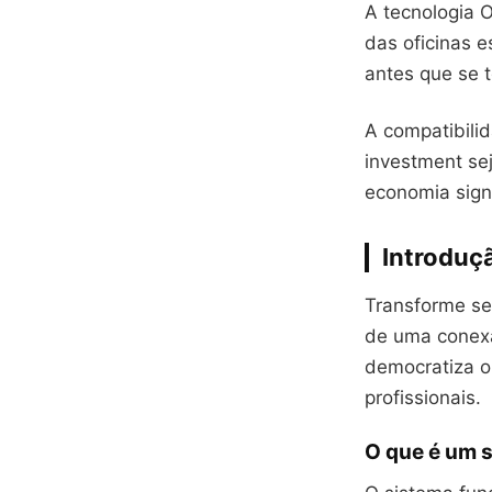
A tecnologia 
das oficinas 
antes que se 
A compatibili
investment sej
economia sign
Introduç
Transforme se
de uma conexã
democratiza o
profissionais.
O que é um s