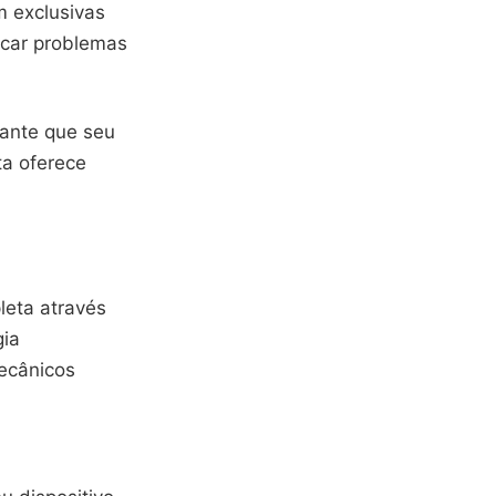
m exclusivas
ficar problemas
rante que seu
ta oferece
eta através
gia
ecânicos