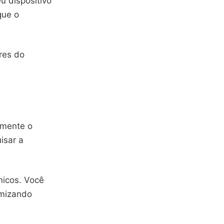
u dispositivo
que o
res do
amente o
isar a
nicos. Você
omizando