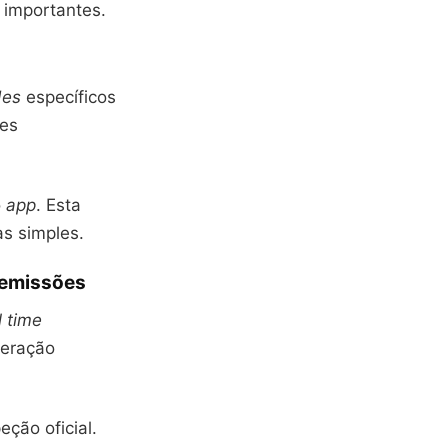
 importantes.
des
específicos
ões
o
app
. Esta
as simples.
 emissões
l time
leração
eção oficial.