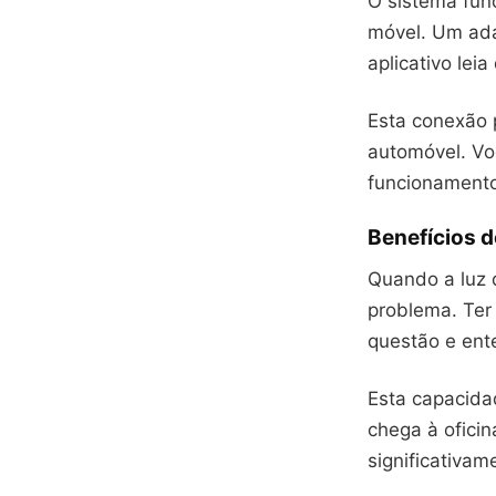
O sistema fun
móvel. Um ada
aplicativo lei
Esta conexão 
automóvel. V
funcionamento
Benefícios d
Quando a luz
problema. Ter
questão e ent
Esta capacida
chega à ofici
significativam