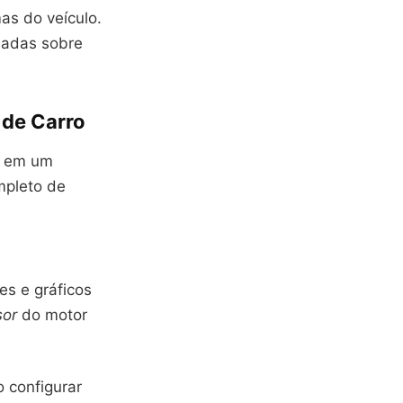
as do veículo.
madas sobre
 de Carro
e em um
mpleto de
es e gráficos
sor
do motor
 configurar