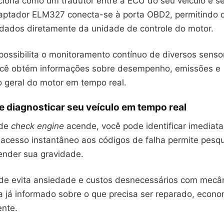
ciona como um tradutor entre a ECU do seu veículo e se
ptador ELM327 conecta-se à porta OBD2, permitindo 
a dados diretamente da unidade de controle do motor.
possibilita o monitoramento contínuo de diversos senso
ocê obtém informações sobre desempenho, emissões e
 geral do motor em tempo real.
e diagnosticar seu veículo em tempo real
 de
check engine
acende, você pode identificar imediat
 acesso instantâneo aos códigos de falha permite pesqu
ender sua gravidade.
de evita ansiedade e custos desnecessários com mecâ
na já informado sobre o que precisa ser reparado, econ
ente.