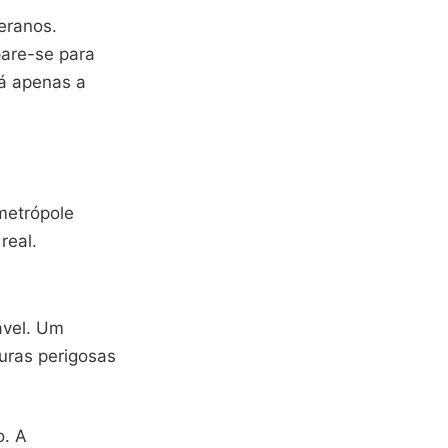
teranos.
pare-se para
tá apenas a
metrópole
real.
ável. Um
uras perigosas
o. A