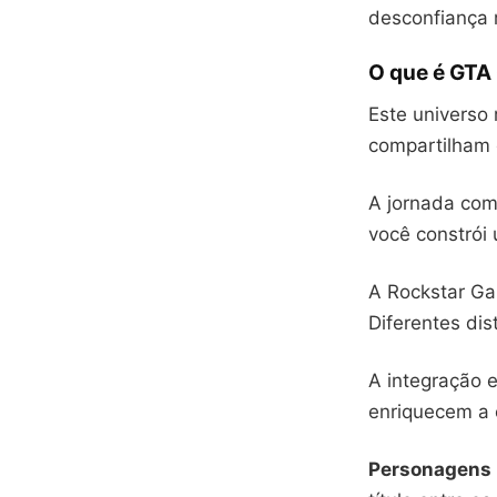
desconfiança r
O que é GTA
Este universo 
compartilham 
A jornada com
você constrói 
A Rockstar Ga
Diferentes dis
A integração e
enriquecem a 
Personagens