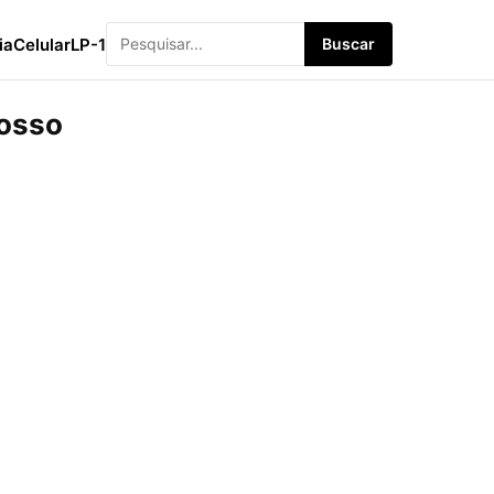
ia
Celular
LP-1
Buscar
Nosso