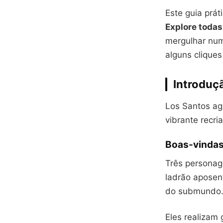
Este guia prát
Explore todas
mergulhar num
alguns cliques
Introduç
Los Santos agu
vibrante recri
Boas-vindas
Três personag
ladrão aposen
do submundo
Eles realizam