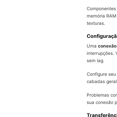
Componentes a
memória RAM s
texturas.
Configuraçã
Uma
conexão
interrupções.
sem lag.
Configure seu 
cabadas geral
Problemas com
sua
conexão
p
Transferênc