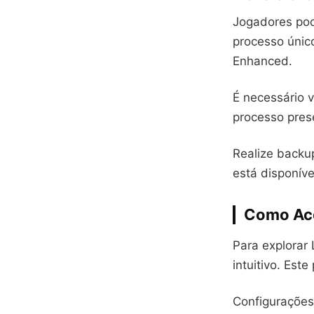
Jogadores pod
processo único
Enhanced.
É necessário 
processo pres
Realize backup
está disponíve
Como Ace
Para explorar
intuitivo. Est
Configurações