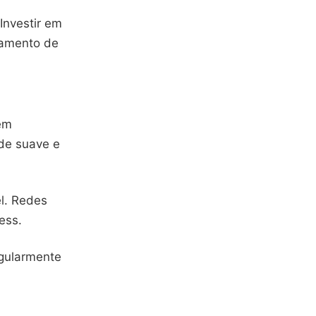
Investir em
gamento de
em
de suave e
el. Redes
ess.
egularmente