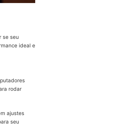
r se seu
rmance ideal e
mputadores
ara rodar
em ajustes
para seu