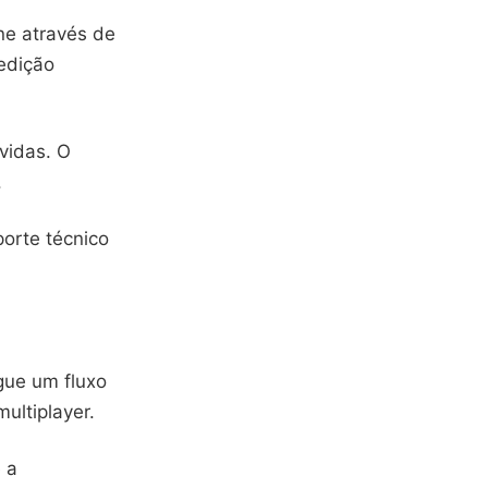
ne através de
 edição
vidas. O
.
porte técnico
gue um fluxo
ultiplayer.
 a