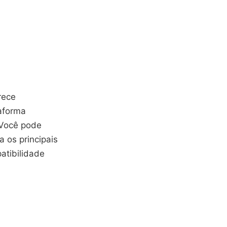
rece
taforma
. Você pode
 os principais
atibilidade