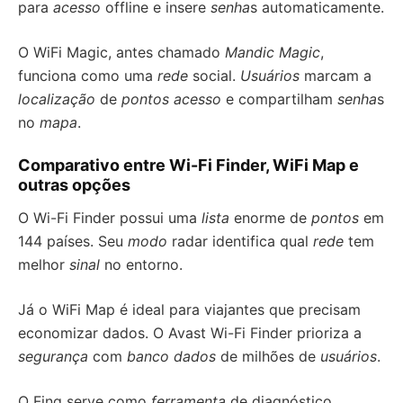
para
acesso
offline e insere
senha
s automaticamente.
O WiFi Magic, antes chamado
Mandic Magic
,
funciona como uma
rede
social.
Usuários
marcam a
localização
de
pontos acesso
e compartilham
senha
s
no
mapa
.
Comparativo entre Wi-Fi Finder, WiFi Map e
outras opções
O Wi-Fi Finder possui uma
lista
enorme de
pontos
em
144 países. Seu
modo
radar identifica qual
rede
tem
melhor
sinal
no entorno.
Já o WiFi Map é ideal para viajantes que precisam
economizar dados. O Avast Wi-Fi Finder prioriza a
segurança
com
banco dados
de milhões de
usuários
.
O Fing serve como
ferramenta
de diagnóstico