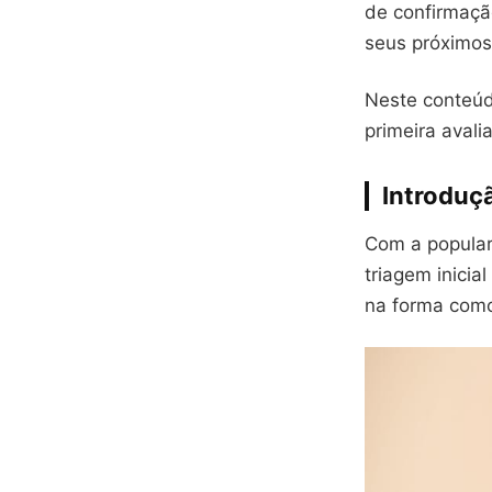
de confirmação
seus próximos
Neste conteúd
primeira avali
Introduç
Com a populari
triagem inicia
na forma como