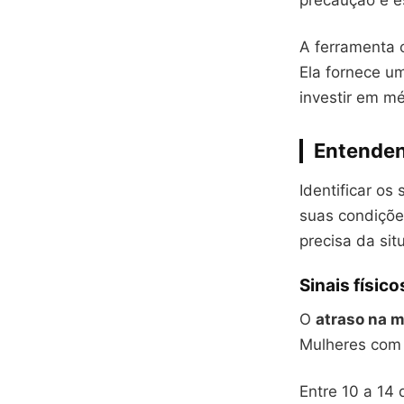
precaução é e
A ferramenta 
Ela fornece u
investir em mé
Entenden
Identificar os
suas condiçõe
precisa da sit
Sinais físic
O
atraso na 
Mulheres com 
Entre 10 a 14