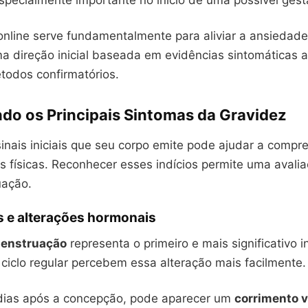
specialmente importante no início de uma possível gest
online serve fundamentalmente para aliviar a ansiedade
ma direção inicial baseada em evidências sintomáticas 
todos confirmatórios.
do os Principais Sintomas da Gravidez
 sinais iniciais que seu corpo emite pode ajudar a comp
s físicas. Reconhecer esses indícios permite uma avali
uação.
os e alterações hormonais
menstruação
representa o primeiro e mais significativo i
ciclo regular percebem essa alteração mais facilmente.
 dias após a concepção, pode aparecer um
corrimento v