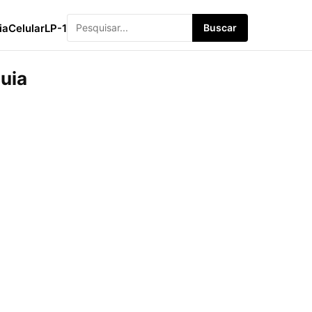
ia
Celular
LP-1
Buscar
Guia