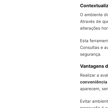
Contextualiz
O ambiente di
Através de que
alterações ho
Esta ferramen
Consultas e a
segurança.
Vantagens de
Realizar a ava
conveniência
aparecem, sem 
Evitar ambien