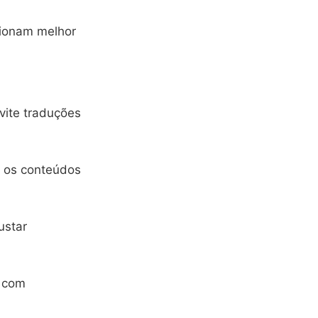
ionam melhor
vite traduções
e os conteúdos
ustar
s com