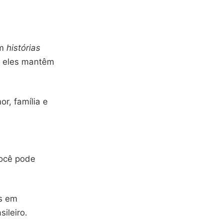
am
histórias
, eles mantêm
r, família e
Você pode
s em
sileiro.