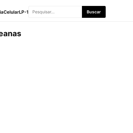
ia
Celular
LP-1
Buscar
reanas