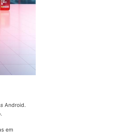
os
Android.
.
as em