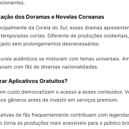
ocionantes.
zação dos Doramas e Novelas Coreanas
incipalmente da
Coreia do Sul
, esses dramas apresent
temporadas curtas. Diferente de produções ocidentais
jado sem prolongamentos desnecessários.
urais autênticos se misturam com temas universais. Amo
ssoam com
fãs
de diversas nacionalidades.
izar Aplicativos Gratuitos?
em custo democratizam o acesso a esses
conteúdos
. 
sos gêneros antes de investir em serviços premium.
ativas de fãs frequentemente contribuem com legenda
so torna as
produções
mais acessíveis para o
público
bra