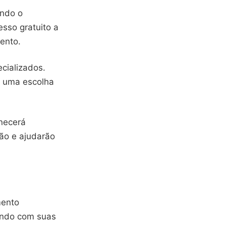
ando o
esso gratuito a
mento.
cializados.
a uma escolha
rnecerá
ção e ajudarão
mento
undo com suas