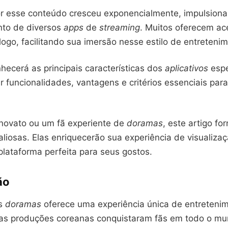
or esse conteúdo cresceu exponencialmente, impulsion
nto de diversos
apps
de
streaming
. Muitos oferecem ac
ogo, facilitando sua imersão nesse estilo de entreteni
hecerá as principais características dos
aplicativos
espe
 funcionalidades, vantagens e critérios essenciais par
novato ou um fã experiente de
doramas
, este artigo fo
liosas. Elas enriquecerão sua experiência de visualiza
plataforma perfeita para seus gostos.
ão
os
doramas
oferece uma experiência única de entreteni
ssas produções coreanas conquistaram fãs em todo o m