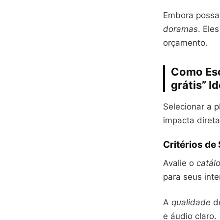
Embora possam
doramas
. Ele
orçamento.
Como Esco
grátis” Id
Selecionar a p
impacta diret
Critérios de
Avalie o
catál
para seus inte
A
qualidade
do
e áudio claro.