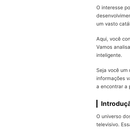
O interesse p
desenvolvime
um vasto catál
Aqui, você con
Vamos analisar
inteligente.
Seja você um 
informações va
a encontrar a 
Introduç
O universo d
televisivo. E