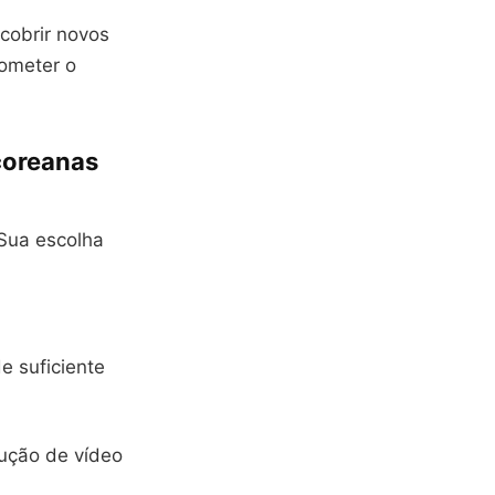
cobrir novos
rometer o
 coreanas
 Sua escolha
e suficiente
lução de vídeo