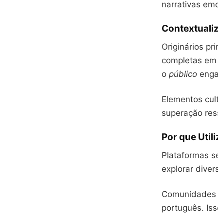
narrativas em
Contextuali
Originários pr
completas em 
o
público
enga
Elementos cult
superação re
Por que Util
Plataformas s
explorar diver
Comunidades 
português. Is