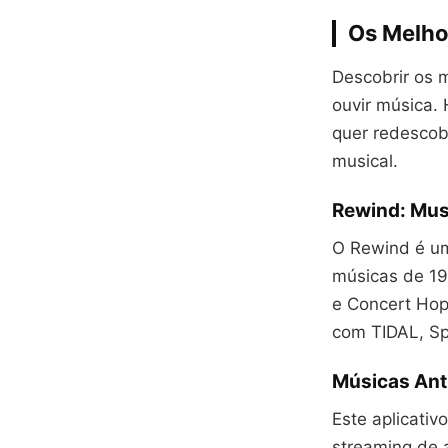
Os Melho
Descobrir os 
ouvir música.
quer redescobr
musical.
Rewind: Mus
O Rewind é um 
músicas de 19
e Concert Hop
com TIDAL, Spo
Músicas Ant
Este aplicativ
streaming de 