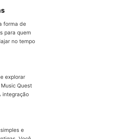
as
a forma de
eis para quem
iajar no tempo
e explorar
 Music Quest
A integração
 simples e
ntigas. Você