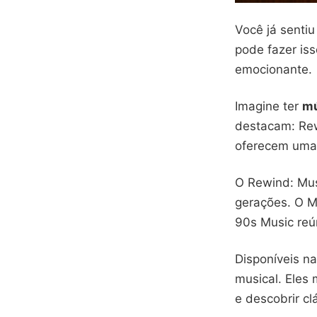
Você já senti
pode fazer is
emocionante.
Imagine ter
mú
destacam: Rew
oferecem uma 
O Rewind: Mus
gerações. O Mú
90s Music reú
Disponíveis n
musical. Eles
e descobrir cl