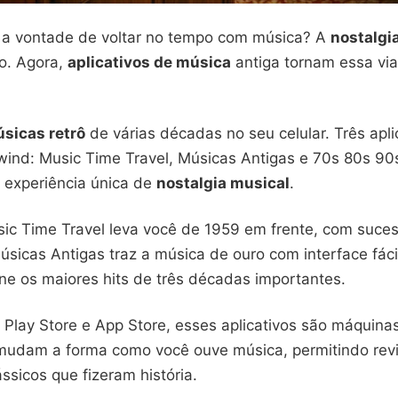
u a vontade de voltar no tempo com música? A
nostalgi
so. Agora,
aplicativos de música
antiga tornam essa via
sicas retrô
de várias décadas no seu celular. Três apli
ind: Music Time Travel, Músicas Antigas e 70s 80s 90s
experiência única de
nostalgia musical
.
ic Time Travel leva você de 1959 em frente, com suces
sicas Antigas traz a música de ouro com interface fáci
ne os maiores hits de três décadas importantes.
a Play Store e App Store, esses aplicativos são máquin
 mudam a forma como você ouve música, permitindo rev
ássicos que fizeram história.