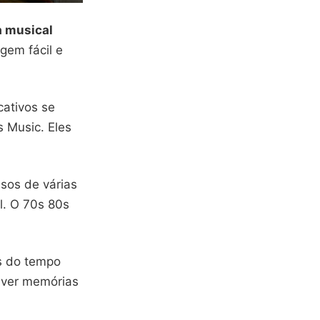
a musical
gem fácil e
cativos se
 Music. Eles
sos de várias
l. O 70s 80s
as do tempo
iver memórias