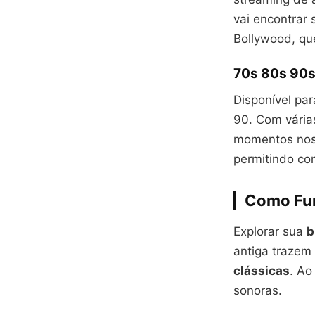
vai encontrar 
Bollywood, qu
70s 80s 90s
Disponível pa
90. Com várias
momentos nost
permitindo com
Como Fun
Explorar sua
b
antiga trazem
clássicas
. Ao
sonoras.