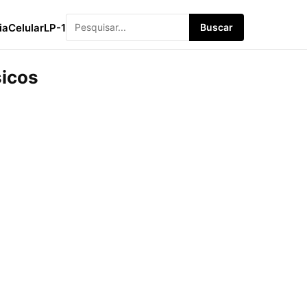
ia
Celular
LP-1
Buscar
sicos