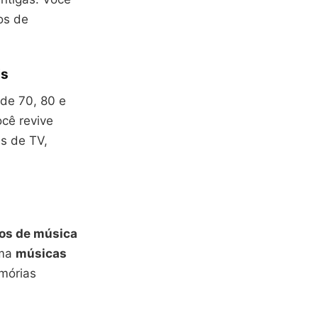
os de
is
 de 70, 80 e
ocê revive
es de TV,
vos de música
ama
músicas
mórias