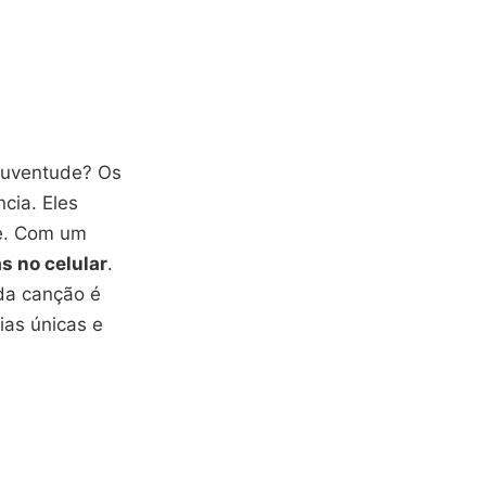
 juventude? Os
cia. Eles
ne. Com um
s no celular
.
da canção é
as únicas e