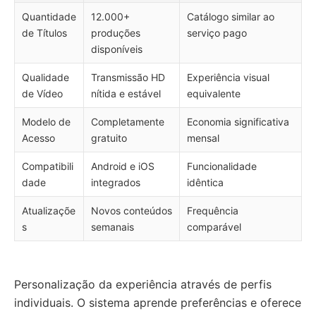
Quantidade
12.000+
Catálogo similar ao
de Títulos
produções
serviço pago
disponíveis
Qualidade
Transmissão HD
Experiência visual
de Vídeo
nítida e estável
equivalente
Modelo de
Completamente
Economia significativa
Acesso
gratuito
mensal
Compatibili
Android e iOS
Funcionalidade
dade
integrados
idêntica
Atualizaçõe
Novos conteúdos
Frequência
s
semanais
comparável
Personalização da experiência através de perfis
individuais. O sistema aprende preferências e oferece