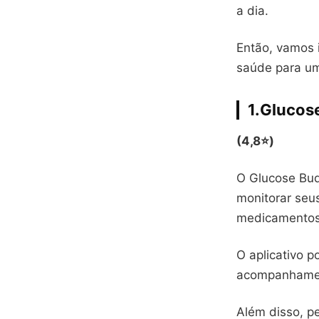
a dia.
Então, vamos i
saúde para um
1.Glucos
(4,8⭐)
O Glucose Bud
monitorar seus 
medicamentos
O aplicativo po
acompanhament
Além disso, p