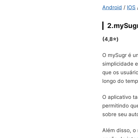
Android
/
IOS
2.mySug
(4,8⭐)
O mySugr é um
simplicidade e
que os usuári
longo do temp
O aplicativo 
permitindo qu
sobre seu aut
Além disso, o