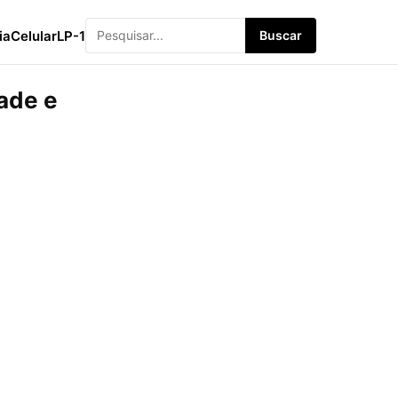
ia
Celular
LP-1
Buscar
dade e