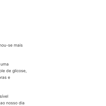
rnou-se mais
o uma
le de glicose,
oras e
sível
 ao nosso dia