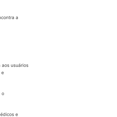
ncontra a
 aos usuários
 e
o o
édicos e