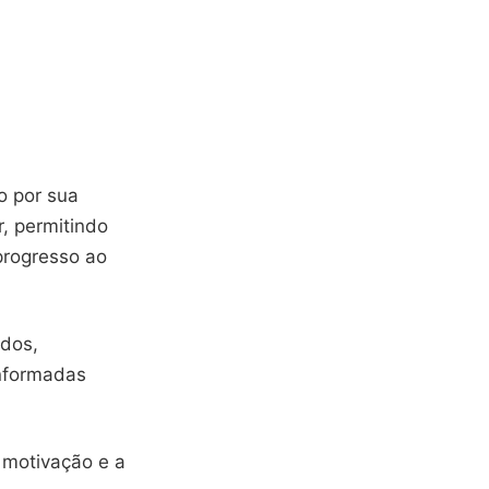
o por sua
r, permitindo
progresso ao
ados,
informadas
 motivação e a