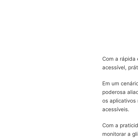
Com a rápida 
acessível, prá
Em um cenário
poderosa alia
os aplicativo
acessíveis.
Com a pratici
monitorar a gl