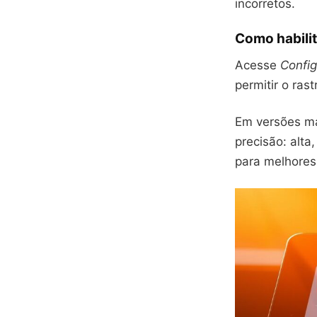
incorretos.
Como habilit
Acesse
Confi
permitir o ra
Em versões ma
precisão: alt
para melhores