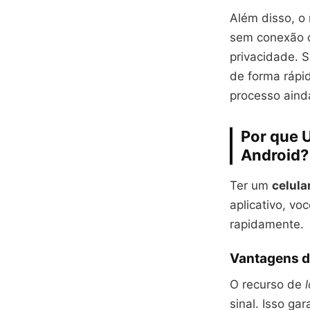
Além disso, o 
sem conexão c
privacidade. S
de forma rápid
processo aind
Por que U
Android?
Ter um
celula
aplicativo, vo
rapidamente.
Vantagens d
O recurso de
sinal. Isso ga