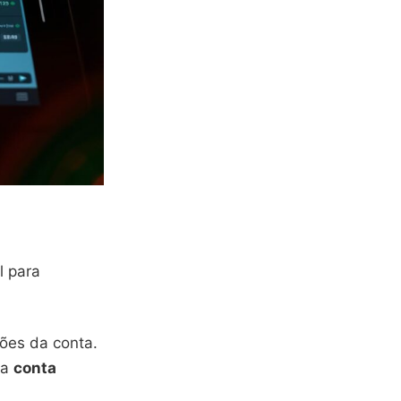
l para
ões da conta.
ua
conta