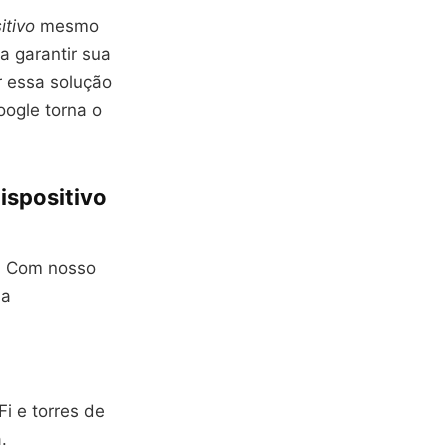
itivo
mesmo
a garantir sua
r essa solução
oogle torna o
ispositivo
. Com nosso
ma
i e torres de
.