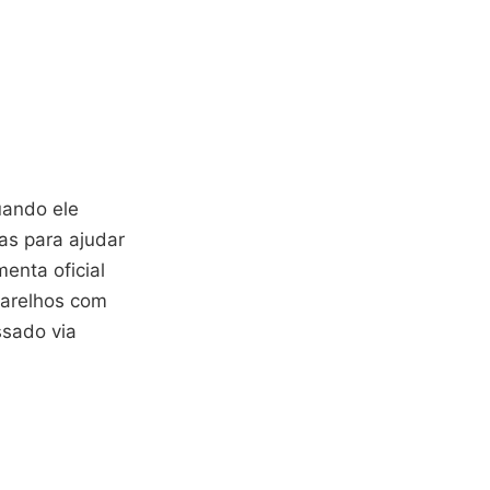
uando ele
as para ajudar
enta oficial
parelhos com
ssado via