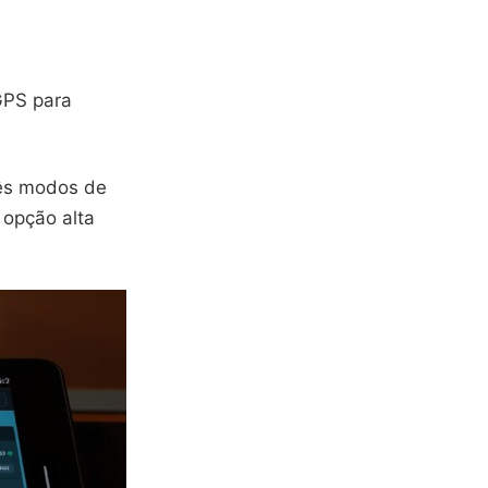
GPS para
rês modos de
 opção alta