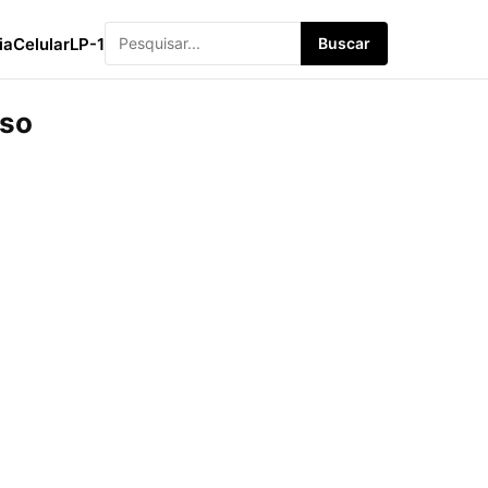
ia
Celular
LP-1
Buscar
sso