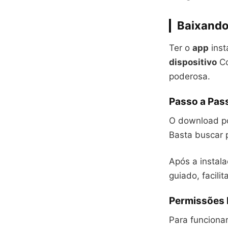
Baixando
Ter o
app
inst
dispositivo
Co
poderosa.
Passo a Pass
O download po
Basta buscar p
Após a instal
guiado, facili
Permissões 
Para funciona