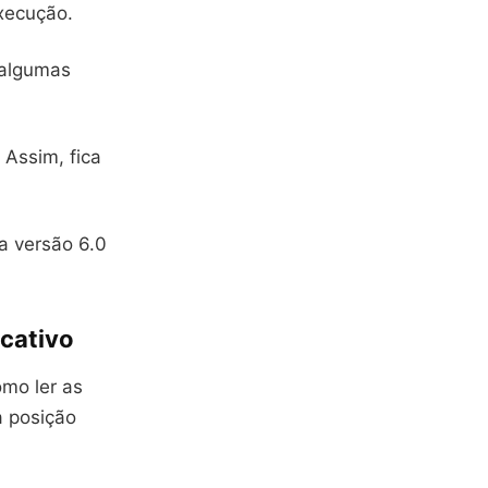
execução.
 algumas
Assim, fica
a versão 6.0
icativo
omo ler as
a posição