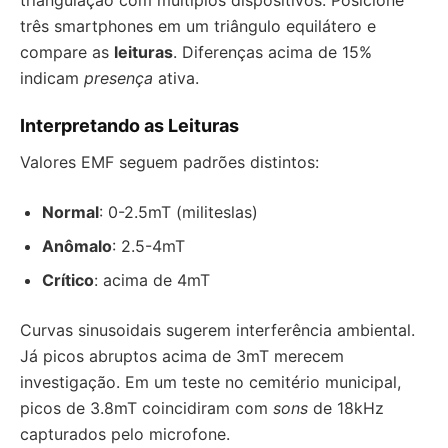
triangulação com múltiplos dispositivos. Posicione
três smartphones em um triângulo equilátero e
compare as
leituras
. Diferenças acima de 15%
indicam
presença
ativa.
Interpretando as Leituras
Valores EMF seguem padrões distintos:
Normal
: 0-2.5mT (militeslas)
Anômalo
: 2.5-4mT
Crítico
: acima de 4mT
Curvas sinusoidais sugerem interferência ambiental.
Já picos abruptos acima de 3mT merecem
investigação. Em um teste no cemitério municipal,
picos de 3.8mT coincidiram com
sons
de 18kHz
capturados pelo microfone.