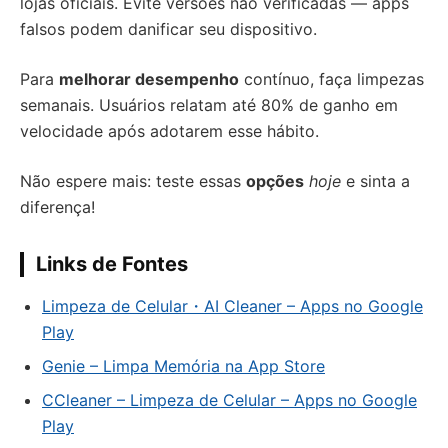
lojas oficiais. Evite versões não verificadas — apps
falsos podem danificar seu dispositivo.
Para
melhorar desempenho
contínuo, faça limpezas
semanais. Usuários relatam até 80% de ganho em
velocidade após adotarem esse hábito.
Não espere mais: teste essas
opções
hoje
e sinta a
diferença!
Links de Fontes
Limpeza de Celular・AI Cleaner – Apps no Google
Play
Genie – Limpa Memória na App Store
CCleaner – Limpeza de Celular – Apps no Google
Play