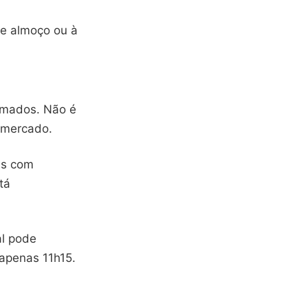
 de almoço ou à
omados. Não é
mercado.
is com
tá
al pode
apenas 11h15.