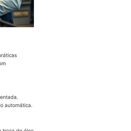
práticas
com
dentada.
ão automática.
 troca de óleo