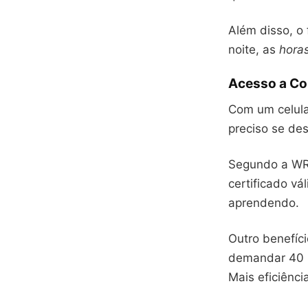
Além disso, o 
noite, as
hora
Acesso a Co
Com um celula
preciso se de
Segundo a WR 
certificado vá
aprendendo.
Outro benefíc
demandar 40 h
Mais eficiênci