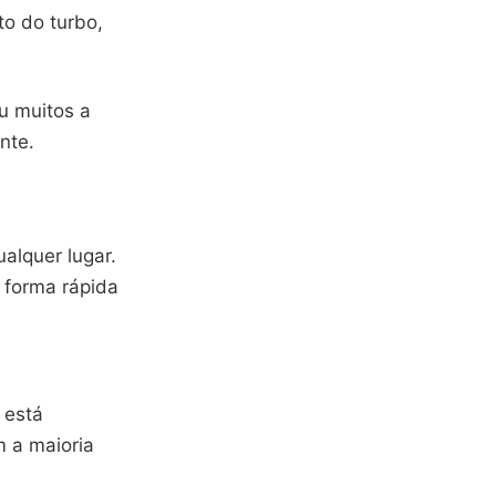
o do turbo,
u muitos a
nte.
alquer lugar.
 forma rápida
e está
m a maioria