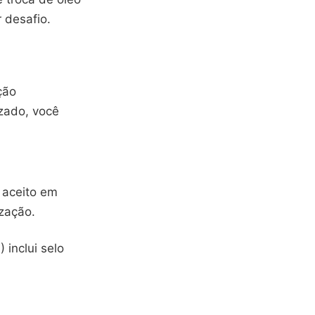
 desafio.
ção
izado, você
é aceito em
zação.
inclui selo