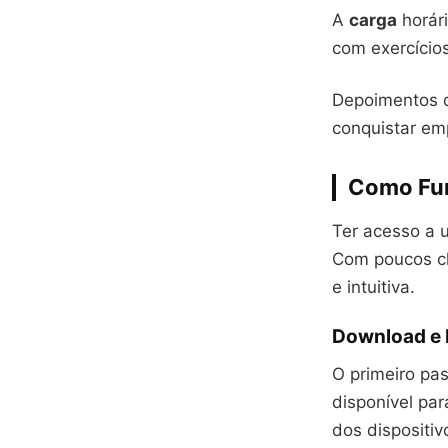
A
carga
horár
com exercícios
Depoimentos 
conquistar emp
Como Fun
Ter acesso a
Com poucos cl
e intuitiva.
Download e 
O primeiro pa
disponível pa
dos dispositiv