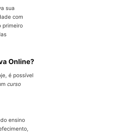
va sua
idade com
 primeiro
las
va Online?
e, é possível
 um
curso
 do ensino
efecimento,