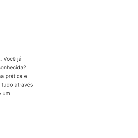
.
Você já
conhecida?
a prática e
, tudo através
e um