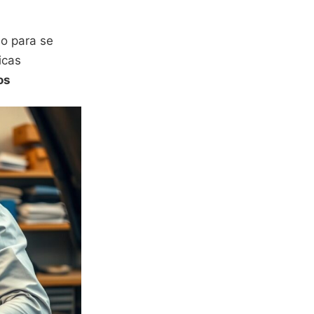
o para se
icas
os