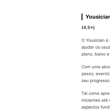
Yousicia
(4,5⭐)
O Yousician é
ajudar os usu
piano, baixo e
Com uma abord
passo, exercíc
seu progresso
Tal como apre
iniciantes at
aspectos fund