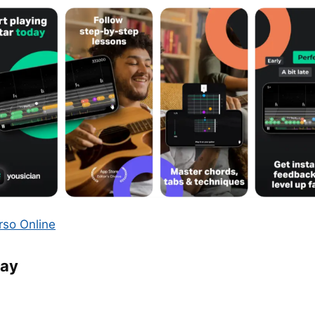
rso Online
lay