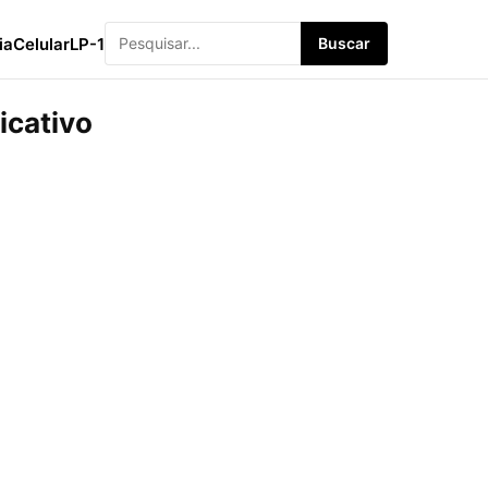
ia
Celular
LP-1
Buscar
icativo