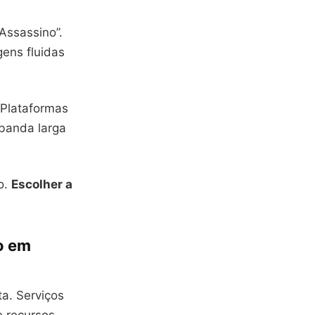
Assassino”.
gens fluidas
 Plataformas
 banda larga
o.
Escolher a
o em
a. Serviços