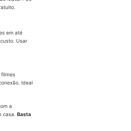
atuito.
ões em até
custo. Usar
filmes
conexão. Ideal
Com a
m casa.
Basta