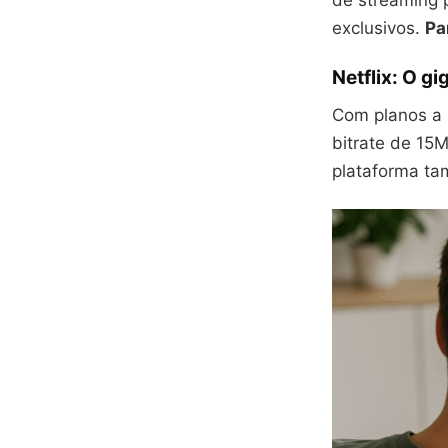
de streaming 
exclusivos.
Pa
Netflix: O g
Com planos a 
bitrate de 15
plataforma t