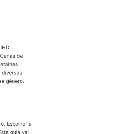
llHD
. Cenas de
detalhes
, diversas
se gênero.
de. Escolher a
ste guia vai