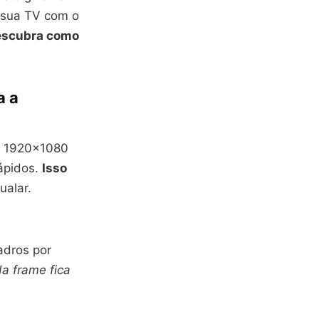
a sua TV com o
escubra como
a a
om 1920×1080
rápidos.
Isso
alar.
adros por
a frame fica