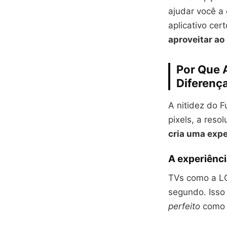
ajudar você a
aplicativo ce
aproveitar a
Por Que A
Diferenç
A nitidez do 
pixels, a reso
cria uma expe
A experiênci
TVs como a LG
segundo. Isso
perfeito
como 