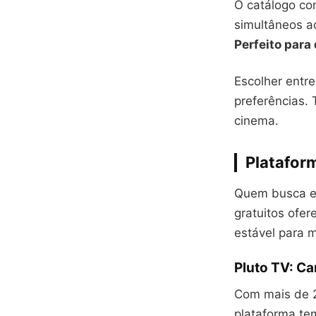
O catálogo co
simultâneos ao
Perfeito para
Escolher entr
preferências.
cinema.
Platafor
Quem busca en
gratuitos ofe
estável para 
Pluto TV: Ca
Com mais de 2
plataforma te