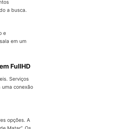
ntos
ndo a busca.
o e
 sala em um
 em FullHD
is. Serviços
a uma conexão
res opções. A
de Matar”. Os