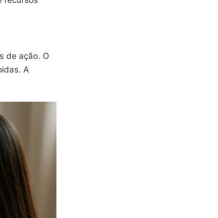
e recursos
os de ação. O
pidas. A