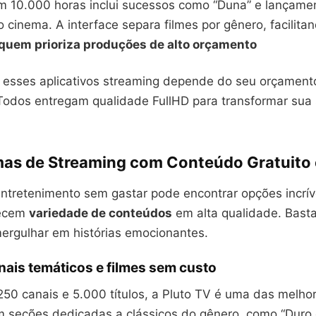
m 10.000 horas inclui sucessos como “Duna” e lançame
 cinema. A interface separa filmes por gênero, facilita
 quem prioriza produções de alto orçamento
e esses aplicativos streaming depende do seu orçament
 Todos entregam qualidade FullHD para transformar sua
mas de Streaming com Conteúdo Gratuito
tretenimento sem gastar pode encontrar opções incríve
recem
variedade de conteúdos
em alta qualidade. Bast
mergulhar em histórias emocionantes.
nais temáticos e filmes sem custo
50 canais e 5.000 títulos, a Pluto TV é uma das melho
m seções dedicadas a clássicos do gênero, como “Duro 