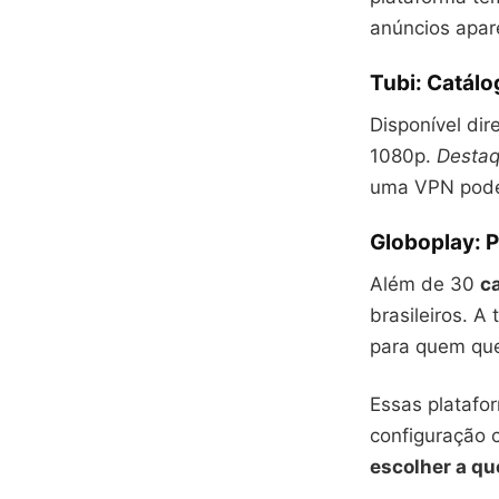
anúncios apar
Tubi: Catál
Disponível di
1080p.
Destaq
uma VPN pode 
Globoplay: 
Além de 30
ca
brasileiros. 
para quem que
Essas platafo
configuração 
escolher a qu