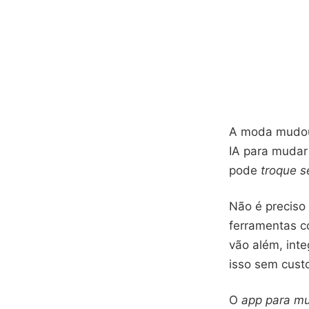
A moda mudou 
IA para muda
pode
troque s
Não é preciso 
ferramentas c
vão além, int
isso sem custo
O
app para mu