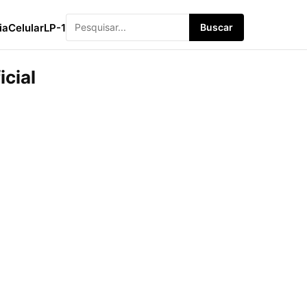
ia
Celular
LP-1
Buscar
icial