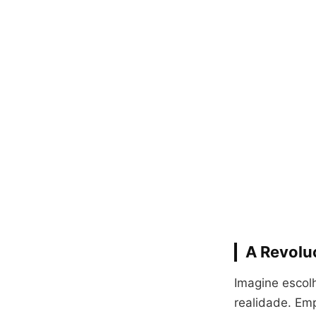
A Revoluç
Imagine escol
realidade. Em