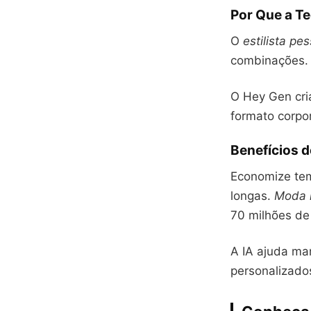
Por Que a Te
O
estilista pes
combinações. 
O Hey Gen cri
formato corpor
Benefícios d
Economize tem
longas.
Moda i
70 milhões de 
A IA ajuda ma
personalizado