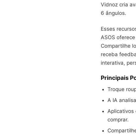
Vidnoz cria a
6 ângulos.
Esses recurso
ASOS oferece 
Compartilhe l
receba feedb
interativa, pe
Principais P
Troque roup
A IA analis
Aplicativo
comprar.
Compartilhe