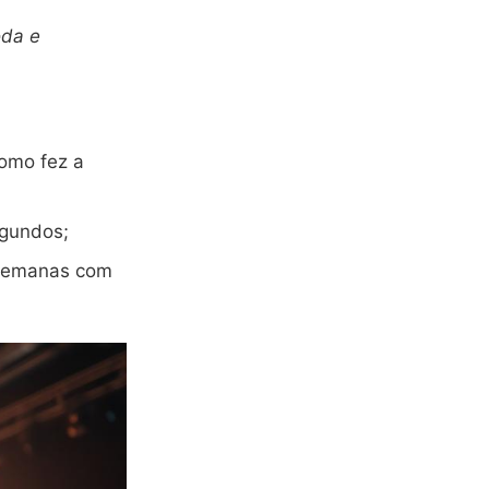
da e
como fez a
egundos;
 semanas com