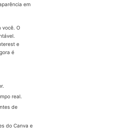
 aparência em
 você. O
tável.
terest e
gora é
r.
mpo real.
ntes de
ões do Canva e