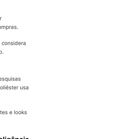
r
ompras.
 considera
o.
esquisas
liéster usa
tes e looks