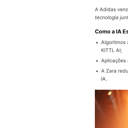
A Adidas vend
tecnologia jun
Como a IA E
Algoritmos 
KITTL AI;
Aplicações
A Zara red
IA.