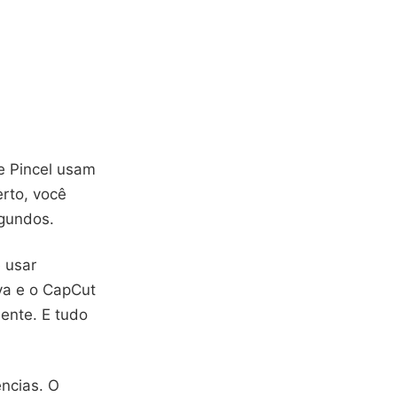
 e Pincel usam
rto, você
gundos.
e usar
va e o CapCut
ente. E tudo
ências. O