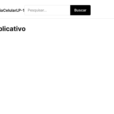
ia
Celular
LP-1
Buscar
licativo