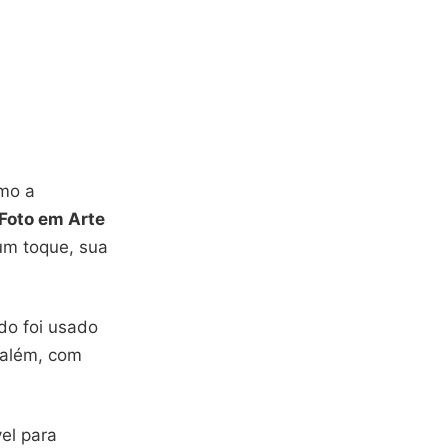
mo a
Foto em Arte
um toque, sua
do foi usado
 além, com
el para