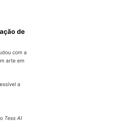
mação de
dou com a
em arte em
essível a
 o
Tess AI