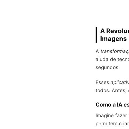
A Revoluç
Imagens
A
transformaç
ajuda de tecn
segundos.
Esses
aplicati
todos. Antes, 
Como a IA e
Imagine fazer
permitem criar