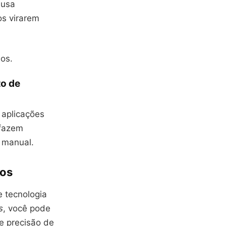
usa
os virarem
os.
o de
 aplicações
 fazem
 manual.
hos
e tecnologia
s
, você pode
e precisão de