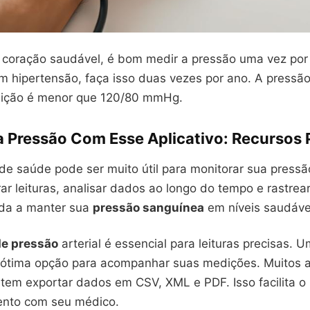
 coração saudável, é bom medir a pressão uma vez por
m hipertensão, faça isso duas vezes por ano. A pressão
ição é menor que 120/80 mmHg.
a Pressão Com Esse Aplicativo: Recursos P
de saúde pode ser muito útil para monitorar sua pressão 
rar leituras, analisar dados ao longo do tempo e rastrear
juda a manter sua
pressão sanguínea
em níveis saudáve
de pressão
arterial é essencial para leituras precisas. U
ótima opção para acompanhar suas medições. Muitos ap
em exportar dados em CSV, XML e PDF. Isso facilita o
ento com seu médico.