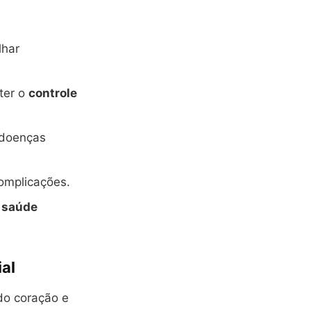
lhar
ter o
controle
r doenças
complicações.
a
saúde
al
 do coração e