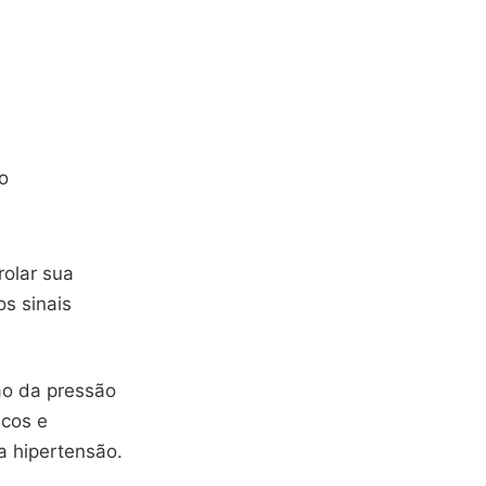
o
olar sua
os sinais
ão da pressão
icos e
a hipertensão.