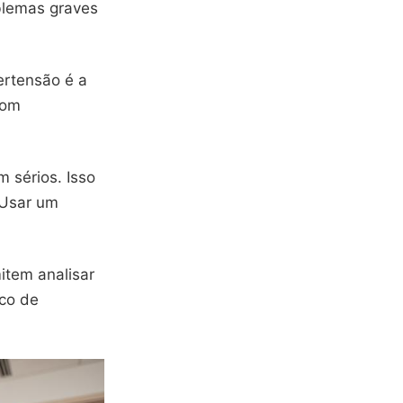
blemas graves
ertensão é a
com
 sérios. Isso
 Usar um
item analisar
ico de