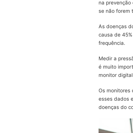
na prevenção
se não forem 
As doenças do
causa de 45% 
frequência.
Medir a pressã
é muito impor
monitor digita
Os monitores 
esses dados e 
doenças do co