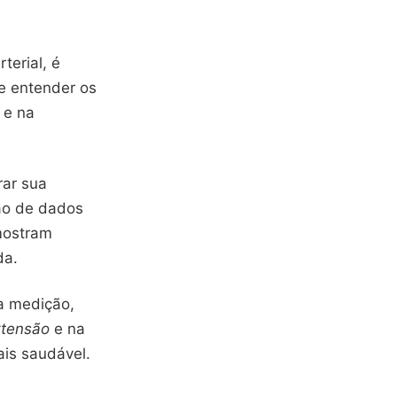
terial, é
 e entender os
e na
rar sua
ção de dados
mostram
da.
a medição,
rtensão
e na
ais saudável.