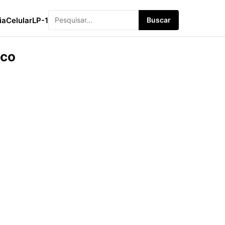
ia
Celular
LP-1
Buscar
ico