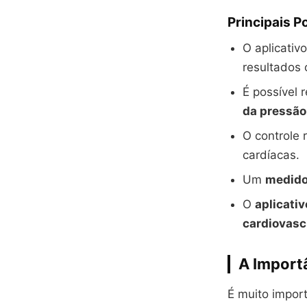
Principais P
O aplicativo
resultados
É possível r
da pressão
O controle 
cardíacas.
Um
medido
O
aplicati
cardiovasc
A Import
É muito import