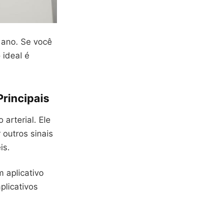
 ano. Se você
 ideal é
rincipais
arterial. Ele
 outros sinais
is.
m aplicativo
licativos