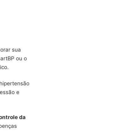
orar sua
artBP ou o
ico.
 hipertensão
ressão e
ontrole da
doenças