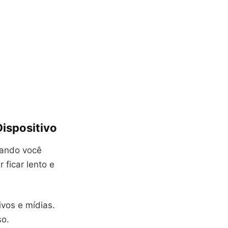
ispositivo
uando você
 ficar lento e
ivos e mídias.
so.