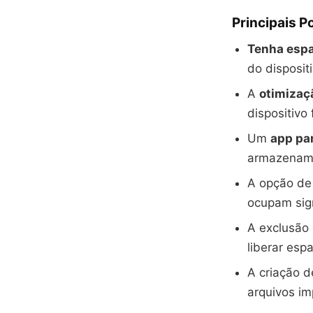
Principais P
Tenha espa
do dispositi
A
otimizaç
dispositivo
Um
app pa
armazename
A opção de 
ocupam sign
A exclusão 
liberar espa
A criação 
arquivos im