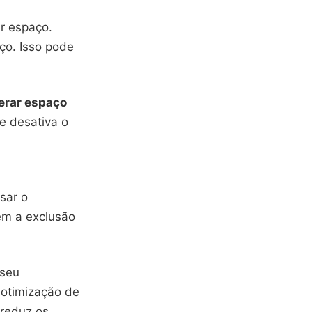
r espaço.
ço. Isso pode
berar espaço
 e desativa o
usar o
em a exclusão
 seu
a otimização de
 reduz os