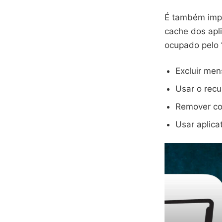
É também imp
cache dos apli
ocupado pelo 
Excluir me
Usar o rec
Remover co
Usar aplica