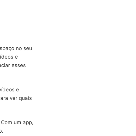
espaço no seu
vídeos e
ciar esses
vídeos e
ara ver quais
. Com um app,
o.