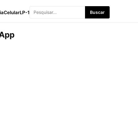
ia
Celular
LP-1
Buscar
 App