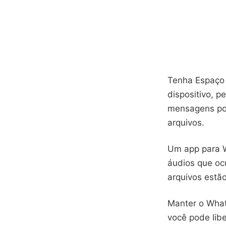
Tenha Espaço 
dispositivo, 
mensagens pod
arquivos.
Um app para Wh
áudios que oc
arquivos estã
Manter o What
você pode lib