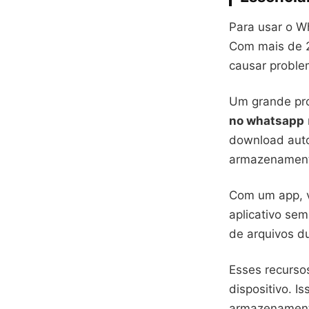
Para usar o W
Com mais de 2
causar proble
Um grande pro
no whatsapp
download auto
armazenamen
Com um app, 
aplicativo se
de arquivos d
Esses recurso
dispositivo. I
armazenamento