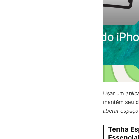
Usar um
aplic
mantém seu di
liberar espaç
Tenha Es
Essencia