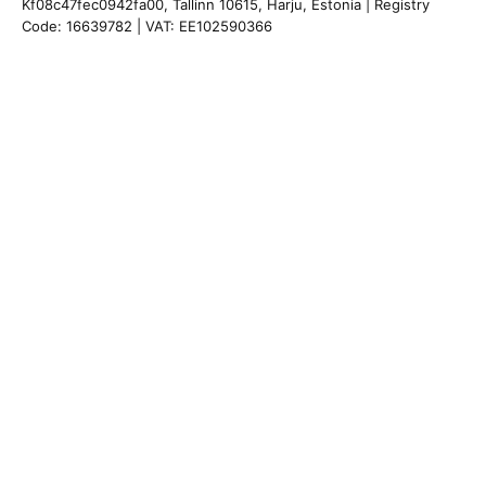
Kf08c47fec0942fa00, Tallinn 10615, Harju, Estonia | Registry
Code: 16639782 | VAT: EE102590366