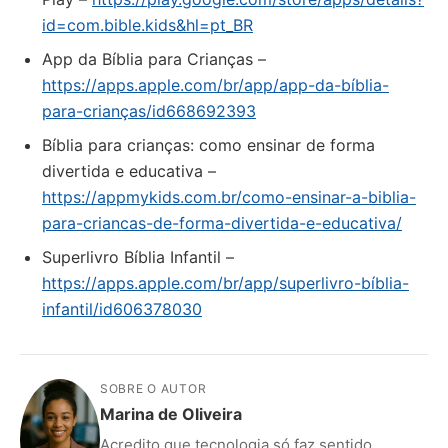
id=com.bible.kids&hl=pt_BR
‎App da Bíblia para Crianças –
https://apps.apple.com/br/app/app-da-bíblia-
para-crianças/id668692393
Bíblia para crianças: como ensinar de forma
divertida e educativa –
https://appmykids.com.br/como-ensinar-a-biblia-
para-criancas-de-forma-divertida-e-educativa/
‎Superlivro Bíblia Infantil –
https://apps.apple.com/br/app/superlivro-bíblia-
infantil/id606378030
SOBRE O AUTOR
Marina de Oliveira
Acredito que tecnologia só faz sentido