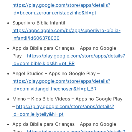
https://play.google.com/store/apps/details?
id=br.com.zeroum.cristaozinho&hl=pt
‎Superlivro Bíblia Infantil –
https://apps.apple.com/br/app/superlivro-bíblia-
infantil/id606378030
App da Bíblia para Crianças – Apps no Google
Play –
https://play.google.com/store/apps/details?
id=com.bible.kids&hl=pt_BR
Angel Studios – Apps no Google Play –
https://play.google.com/store/apps/details?
id=com.vidangel.thechosen&hl=pt_BR
Minno – Kids Bible Videos – Apps no Google Play
–
https://play.google.com/store/apps/details?
id=com.jellytelly&hl=pt
App da Bíblia para Crianças – Apps no Google
Play –
https://play.google.com/store/apps/details?