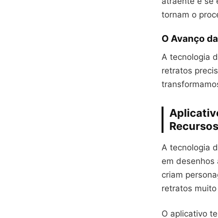
atraente e se
tornam o proce
O Avanço da
A tecnologia 
retratos prec
transformam
Aplicati
Recursos
A tecnologia d
em desenhos 
criam persona
retratos muito
O aplicativo t