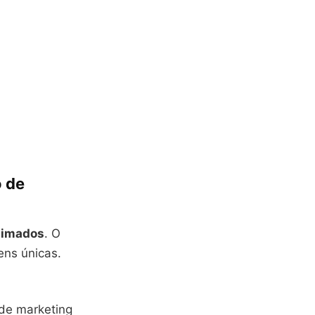
o de
nimados
. O
gens únicas.
de marketing