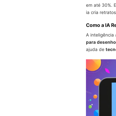
em até 30%. E
ia cria retrat
Como a IA Re
A inteligência
para desenho
ajuda de
tecn