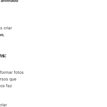
o animado
 criar
ho
,
ns:
sformar fotos
rsos que
tos
faz
riar