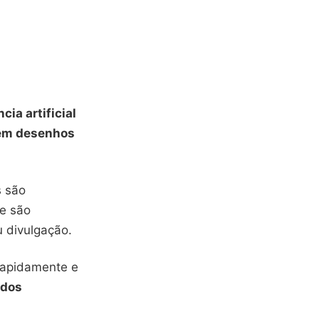
ncia artificial
 em desenhos
s são
de são
 divulgação.
 rapidamente e
ados