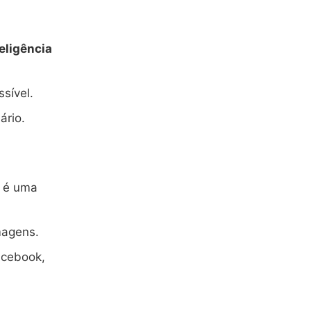
eligência
sível.
ário.
é uma
imagens.
acebook,