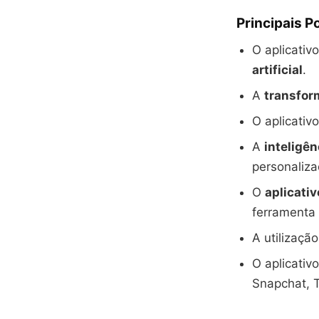
Principais P
O aplicativ
artificial
.
A
transfor
O aplicativ
A
inteligênc
personaliza
O
aplicati
ferramenta 
A utilização
O aplicativ
Snapchat, T