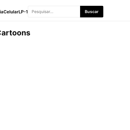
ia
Celular
LP-1
Buscar
Cartoons