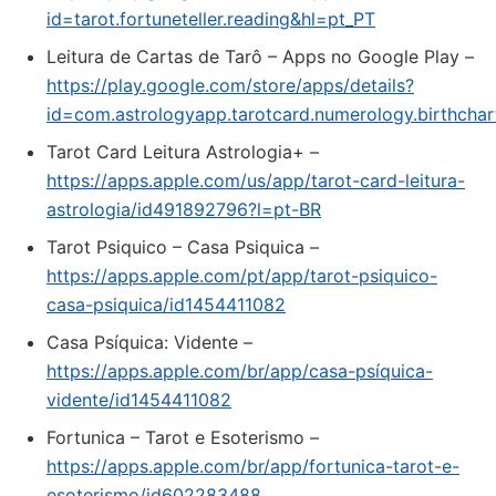
id=tarot.fortuneteller.reading&hl=pt_PT
Leitura de Cartas de Tarô – Apps no Google Play –
https://play.google.com/store/apps/details?
id=com.astrologyapp.tarotcard.numerology.birthchar
‎Tarot Card Leitura Astrologia+ –
https://apps.apple.com/us/app/tarot-card-leitura-
astrologia/id491892796?l=pt-BR
‎Tarot Psiquico – Casa Psiquica –
https://apps.apple.com/pt/app/tarot-psiquico-
casa-psiquica/id1454411082
‎Casa Psíquica: Vidente –
https://apps.apple.com/br/app/casa-psíquica-
vidente/id1454411082
‎Fortunica – Tarot e Esoterismo –
https://apps.apple.com/br/app/fortunica-tarot-e-
esoterismo/id602283488