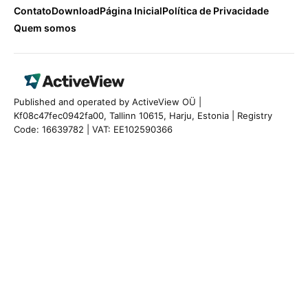
Contato
Download
Página Inicial
Política de Privacidade
Quem somos
Published and operated by ActiveView OÜ |
Kf08c47fec0942fa00, Tallinn 10615, Harju, Estonia | Registry
Code: 16639782 | VAT: EE102590366