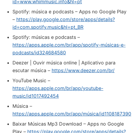
id=www.whimmusic.info&hl=pt
Spotify: música e podcasts – Apps no Google Play
–
https://play.google.com/store/apps/details?
id=com.spotify.music&hl=pt_BR
‎Spotify: músicas e podcasts –
https://apps.apple.com/br/app/spotify-músicas-e-
podcasts/id324684580
Deezer | Ouvir música online | Aplicativo para
escutar música –
https://www.deezer.com/br/
‎YouTube Music –
https://apps.apple.com/br/app/youtube-
music/id1017492454
‎Música –
https://apps.apple.com/br/app/música/id1108187390
Baixar Músicas Mp3 Download – Apps no Google
Play –
https://play.google.com/store/apps/details?