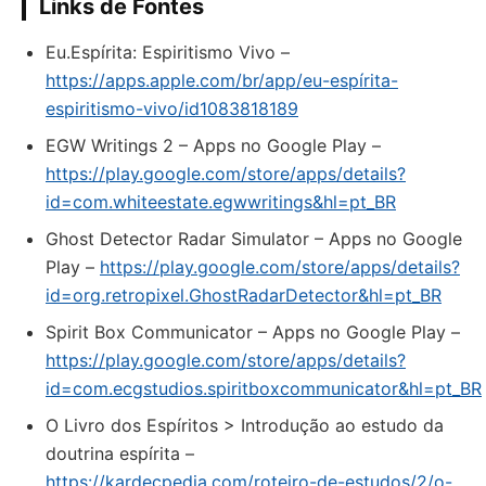
Links de Fontes
‎Eu.Espírita: Espiritismo Vivo –
https://apps.apple.com/br/app/eu-espírita-
espiritismo-vivo/id1083818189
EGW Writings 2 – Apps no Google Play –
https://play.google.com/store/apps/details?
id=com.whiteestate.egwwritings&hl=pt_BR
Ghost Detector Radar Simulator – Apps no Google
Play –
https://play.google.com/store/apps/details?
id=org.retropixel.GhostRadarDetector&hl=pt_BR
Spirit Box Communicator – Apps no Google Play –
https://play.google.com/store/apps/details?
id=com.ecgstudios.spiritboxcommunicator&hl=pt_BR
O Livro dos Espíritos > Introdução ao estudo da
doutrina espírita –
https://kardecpedia.com/roteiro-de-estudos/2/o-