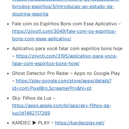
livrodos-espiritos/3/introducao-ao-estudo-da-
doutrina-espirita
Fale com os Espíritos Bons com Esse Aplicativo –
https://ziivoti.com/3049/fale-com-os-espiritos-
bons-com-esse-aplicativo/
Aplicativo para você falar com espiritos bons hoje
–
https://ziivoti.com/3195/aplicativo-para-voce-
falar-com-espiritos-bons-hoje/
Ghost Detector Pro Radar – Apps no Google Play
–
https://play.google.com/store/apps/details?
id=com.PixelBro.ScreamerPro&hl=pt
‎Sky: Filhos da Luz –
https://apps.apple.com/br/app/sky-filhos-da-
luz/id1462117269
KARDEC ► PLAY –
https://kardecplay.net/