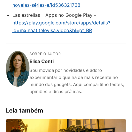
novelas-séries-e/id536321738
Las estrellas – Apps no Google Play –
https://play.google.com/store/apps/details?
id=mx.naat.televisa.video&hl=pt_BR
SOBRE O AUTOR
Elisa Conti
Sou movida por novidades e adoro
experimentar o que há de mais recente no
mundo dos gadgets. Aqui compartilho testes,
opiniões e dicas práticas.
Leia também